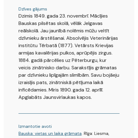
Dzīves gājums
Dzimis 1849. gada 23. novembrī. Mācījies
Bauskas pilsētas skolā, vēlāk Jelgavas
reālskolā. Jau jaunībā nolēmis mūžu veltīt
dzīvnieku ārstēšanai. Absolvējis Veterinārijas
institūtu Tērbatā (1877). Vetārsts Krievijas
armijas kavalērijas pulkos, aprūpējis zirgus.
1884. gadā pārcēlies uz Pēterburgu, kur
veicis zinātnisko darbu. Sarakstījis grāmatas
par dzīvnieku lipīgajām slimībām. Savu bojāeju
izraisījis pats, zinātniskā pētījuma laikā
inficēdamies. Miris 1890. gada 12. aprīlī.
Apglabāts Jaunsvirlaukas kapos.
Izmantotie avoti
Bauska: vietas un laika grāmata
. Rīga: Liesma,