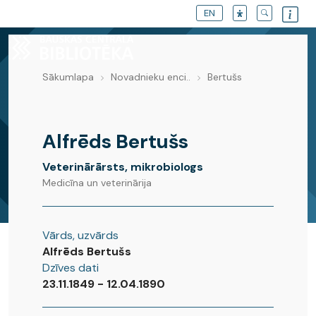
EN
Sākumlapa
Novadnieku enci..
Bertušs
Novadnieku enciklopēdija
Alfrēds Bertušs
Veterinārārsts, mikrobiologs
Medicīna un veterinārija
Vārds, uzvārds
Alfrēds Bertušs
Dzīves dati
23.11.1849 - 12.04.1890