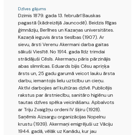
Dzīves gājums
Dzimis 1879. gada 13. februārī Bauskas
pagastā (kādreizējā Jauncodē). Beidzis Rīgas
ģimnāziju, Berlīnes un Kazaņas universitātes.
Kazaņā ieguvis ārsta tiesības (1907). Ar
sievu, ārsti Verenu Akermani darba gaitas
sākuši Viesītē. No 1914. gada līdz trimdai
strādājuši Cēsīs. Akermaņu pāris pārzinājis
abas slimnīcas. Eduards bijis Cēsu apriņķa
ārsts un, 25 gadu garumā veicot lauku ārsta
darbu, iemantojis lielu uzticību un cieņu.
Aktīvi darbojies arī kultūras dzīvē. Publicējis
rakstus par ārstniecību, sanitāro higiēnu un
tautas dzīves spēka veicināšanu. Apbalvots
ar Triju Zvaigžņu ordeni IV šķiru (1928).
Saņēmis Aizsargu organizācijas Nopelnu
krustu (1939). Akermaņi emigrējuši uz Vāciju
1944. gadā, vēlāk uz Kanādu, kur jau