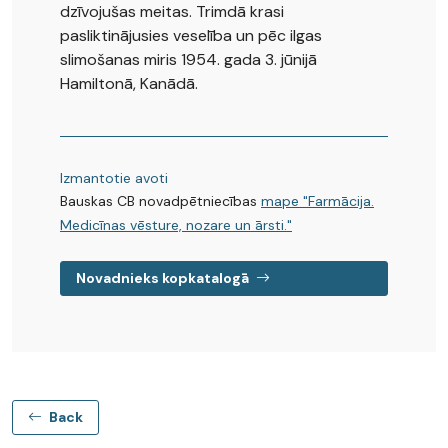
dzīvojušas meitas. Trimdā krasi
pasliktinājusies veselība un pēc ilgas
slimošanas miris 1954. gada 3. jūnijā
Hamiltonā, Kanādā.
Izmantotie avoti
Bauskas CB novadpētniecības
mape "Farmācija.
Medicīnas vēsture, nozare un ārsti."
Novadnieks kopkatalogā
Back