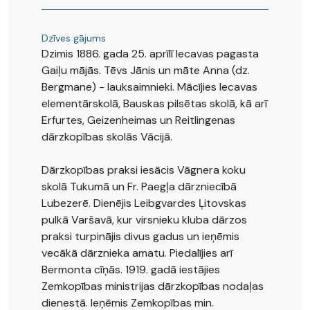
Dzīves gājums
Dzimis 1886. gada 25. aprīlī Iecavas pagasta
Gaiļu mājās. Tēvs Jānis un māte Anna (dz.
Bergmane) - lauksaimnieki. Mācījies Iecavas
elementārskolā, Bauskas pilsētas skolā, kā arī
Erfurtes, Geizenheimas un Reitlingenas
dārzkopības skolās Vācijā.
Dārzkopības praksi iesācis Vāgnera koku
skolā Tukumā un Fr. Paegļa dārzniecībā
Lubezerē. Dienējis Leibgvardes Ļitovskas
pulkā Varšavā, kur virsnieku kluba dārzos
praksi turpinājis divus gadus un ieņēmis
vecākā dārznieka amatu. Piedalījies arī
Bermonta cīņās. 1919. gadā iestājies
Zemkopības ministrijas dārzkopības nodaļas
dienestā. Ieņēmis Zemkopības min.