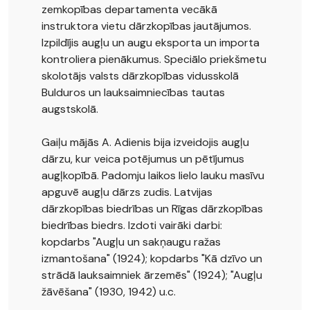
zemkopības departamenta vecākā
instruktora vietu dārzkopības jautājumos.
Izpildījis augļu un augu eksporta un importa
kontroliera pienākumus. Speciālo priekšmetu
skolotājs valsts dārzkopības vidusskolā
Bulduros un lauksaimniecības tautas
augstskolā.
Gaiļu mājās A. Adienis bija izveidojis augļu
dārzu, kur veica potējumus un pētījumus
augļkopībā. Padomju laikos lielo lauku masīvu
apguvē augļu dārzs zudis. Latvijas
dārzkopības biedrības un Rīgas dārzkopības
biedrības biedrs. Izdoti vairāki darbi:
kopdarbs "Augļu un sakņaugu ražas
izmantošana" (1924); kopdarbs "Kā dzīvo un
strādā lauksaimniek ārzemēs" (1924); "Augļu
žāvēšana" (1930, 1942) u.c.