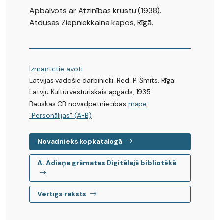
Apbalvots ar Atzinības krustu (1938).
Atdusas Ziepniekkalna kapos, Rīgā.
Izmantotie avoti
Latvijas vadošie darbinieki. Red. P. Šmits. Rīga:
Latvju Kultūrvēsturiskais apgāds, 1935
Bauskas CB novadpētniecības
mape
"Personālijas" (A-B)
Novadnieks kopkatalogā
A. Adieņa grāmatas Digitālajā bibliotēkā
Vērtīgs raksts