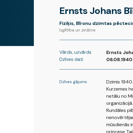
Ernsts Johans B
Fiziķis, Bīronu dzimtas pēcteci
Izglītība un zinātne
Vārds, uzvārds
Ernsts Joh
Dzīves dati
06.08.1940
Dzimis 1940.
Dzīves gājums
Kurzemes he
netālu no Min
organizācijā.
Rundāles pilī
nenovērtēja
mūsdienās ir
princese Tal