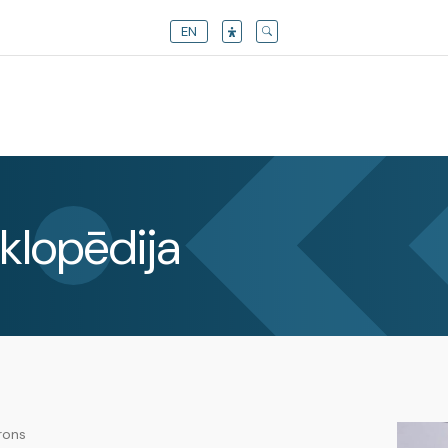
EN
klopēdija
rons