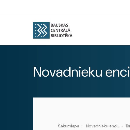
Novadnieku enci
Sākumlapa
Novadnieku enci..
Bī