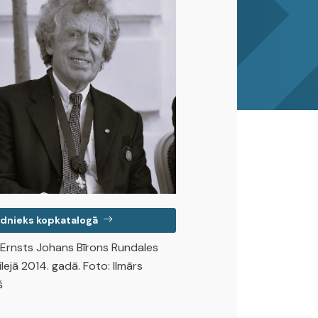
dnieks kopkatalogā
s Ernsts Johans Bīrons Rundales
bilejā 2014. gadā. Foto: Ilmārs
š