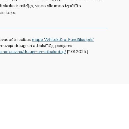
iltskoks ir milzīgs, visos sīkumos izpētīts
is koks.
ovadpētniecības
mape "Arhitektūra. Rundāles pils"
muzeja draugi un atbalstītāji, pieejams:
e.net/sazina/draugi-un-atbalstitaji/
[11.01.2025.]