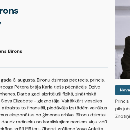
īrons
s
ans Bīrons
 gada 6. augustā. Bīronu dzimtas pēctecis, princis.
rcoga Pētera brāļa Karla tiešs pēcnācējs. Dzīvo
Nova
henes. Darba gadi aizritējuši fizikā, zinātniskā
 Sieva Elizabete - gleznotāja. Vairākkārt viesojies
Princi
, atbalsta to finansiāli, piedāvājis izstādēm vairākus
pils ju
mus eksponātus no ģimenes arhīva. Bīronu dzimtai
Znotiņ
 daudz radinieku no karaliskajiem namiem, viņu vidū
eirāna, grāfi Plāteri–Zībergi, grāfiene Vava Anfelta