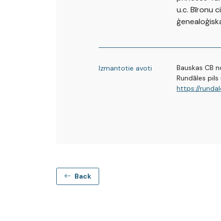
u.c. Bīronu c
ģenealoģiska
Bauskas CB n
Izmantotie avoti
Rundāles pils 
https://rundal
Back