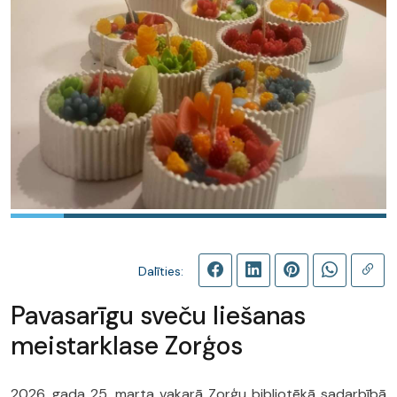
Dalīties:
Pavasarīgu sveču liešanas
meistarklase Zorģos
2026. gada 25. marta vakarā Zorģu bibliotēkā sadarbībā