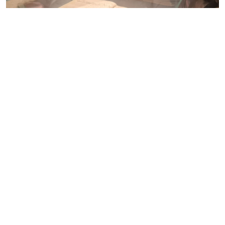
Apskatīt visu
galeriju