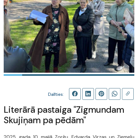
Dalīties:
Literārā pastaiga "Zigmundam
Skujiņam pa pēdām"
2025. gada 10. maijā Zorģu, Edvarda Virzas un Ziemeļu