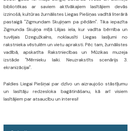
bibliotēkas ar saviem aktīvākajiem lasītājiem devās
izzinošā, kultūras žurnālistes Liegas Piešiņas vadītā literārā
pastaigā "Zigmundam Skujiņam pa pēdām". Tika iepazīta
Zigmunda Skujiņa mīļā Lilijas iela, kur vadīta bērnība un
tuvējais Dzegužkalns, noklausīti Liegas lasījumi no
rakstnieka vēstulēm un vietu apraksti. Pēc tam, žurnālistes
vadībā, apskatīta Rakstniecības un Mūzikas muzeja
izstāde "Mērnieku laiki. Neuzrakstīts scenārijs 3.
ekranizācijai".
Paldies Liegai Piešiņai par dzīvo un aizraujošo stāstījumu
un lasītāju redzesloka bagātināšanu, kā arī visiem
lasītājiem par atsaucību un interesi!