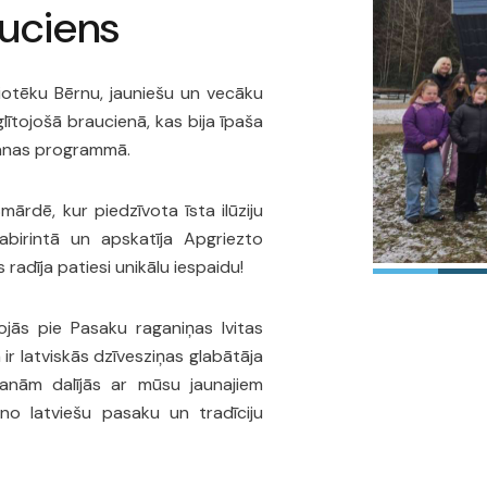
auciens
iotēku Bērnu, jauniešu un vecāku
glītojošā braucienā, kas bija īpaša
āšanas programmā.
ārdē, kur piedzīvota īsta ilūziju
labirintā un apskatīja Apgriezto
 radīja patiesi unikālu iespaidu!
ojās pie Pasaku raganiņas Ivitas
 ir latviskās dzīvesziņas glabātāja
šanām dalījās ar mūsu jaunajiem
 no latviešu pasaku un tradīciju