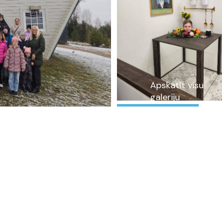
Apskatīt visu
galeriju