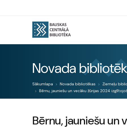
Novada bibliotē
Sākumlapa
Novada bibliotēkas
Ziemeļu bibli
Bērnu, jauniešu un vecāku žūrijas 2024 izglītojoš
Bērnu, jauniešu un 