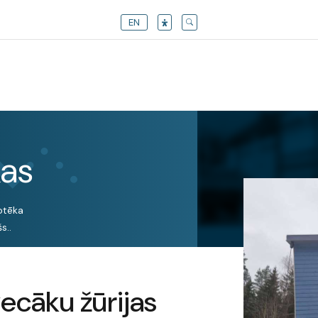
EN
kas
otēka
s..
vecāku žūrijas