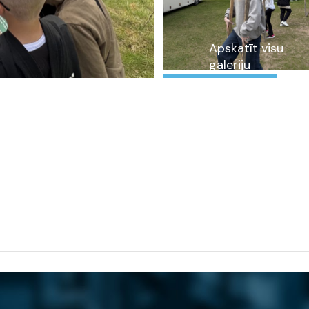
Apskatīt visu
galeriju