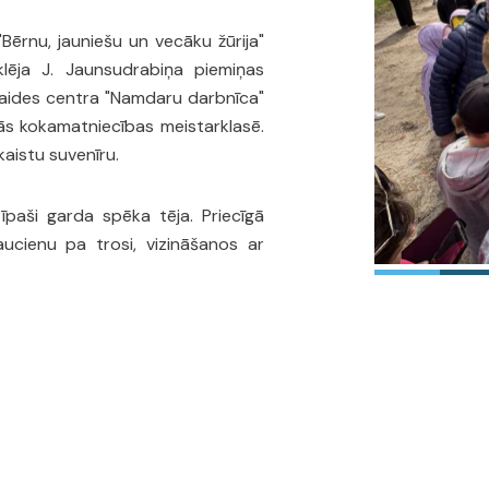
ērnu, jauniešu un vecāku žūrija"
lēja J. Jaunsudrabiņa piemiņas
zklaides centra "Namdaru darbnīca"
jās kokamatniecības meistarklasē.
kaistu suvenīru.
īpaši garda spēka tēja. Priecīgā
cienu pa trosi, vizināšanos ar