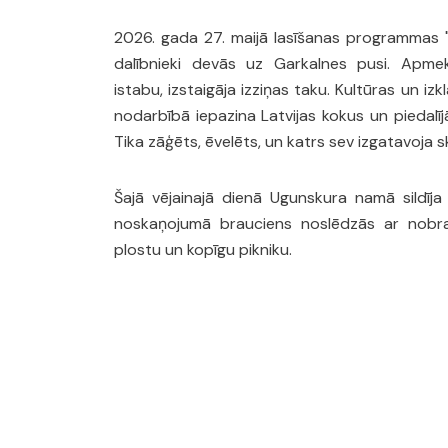
2026. gada 27. maijā lasīšanas programmas "B
dalībnieki devās uz Garkalnes pusi. Apmek
istabu, izstaigāja izziņas taku. Kultūras un i
nodarbībā iepazina Latvijas kokus un piedalī
Tika zāģēts, ēvelēts, un katrs sev izgatavoja s
Šajā vējainajā dienā Ugunskura namā sildīja 
noskaņojumā brauciens noslēdzās ar nobrau
plostu un kopīgu pikniku.