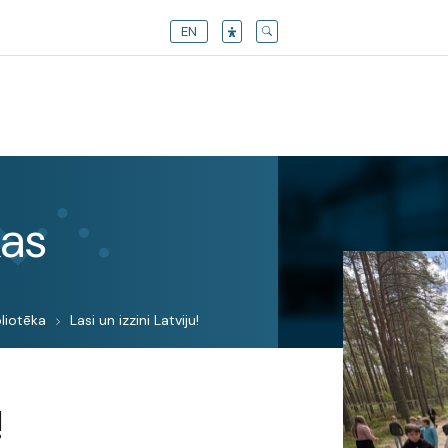
EN
kas
liotēka
Lasi un izzini Latviju!
!