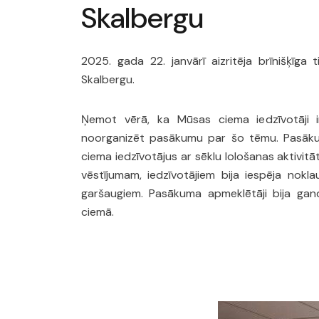
Skalbergu
2025. gada 22. janvārī aizritēja brīnišķīga 
Skalbergu.
Ņemot vērā, ka Mūsas ciema iedzīvotāji ir
noorganizēt pasākumu par šo tēmu. Pasāku
ciema iedzīvotājus ar sēklu lološanas aktivitāt
vēstījumam, iedzīvotājiem bija iespēja nokla
garšaugiem. Pasākuma apmeklētāji bija gan
ciemā.