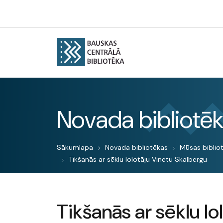
Novada bibliotē
Sākumlapa
Novada bibliotēkas
Mūsas biblio
Tikšanās ar sēklu lolotāju Vinetu Skalbergu
Tikšanās ar sēklu lo