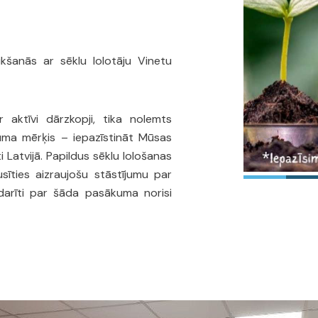
tikšanās ar sēklu lolotāju Vinetu
 aktīvi dārzkopji, tika nolemts
ma mērķis – iepazīstināt Mūsas
i Latvijā. Papildus sēklu lološanas
usīties aizraujošu stāstījumu par
darīti par šāda pasākuma norisi