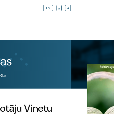
EN
kas
tēka
lotāju Vinetu