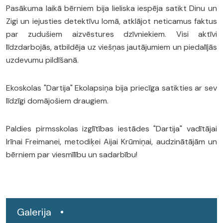
Pasākuma laikā bērniem bija lieliska iespēja satikt Dinu un
Zigi un iejusties detektīvu lomā, atklājot neticamus faktus
par zudušiem aizvēstures dzīvniekiem. Visi aktīvi
līdzdarbojās, atbildēja uz viešņas jautājumiem un piedalījās
uzdevumu pildīšanā.
Ekoskolas "Dartija" Ekolapsiņa bija priecīga satikties ar sev
līdzīgi domājošiem draugiem.
Paldies pirmsskolas izglītības iestādes "Dartija" vadītājai
Irīnai Freimanei, metodiķei Aijai Krūmiņai, audzinātājām un
bērniem par viesmīlību un sadarbību!
Galerija