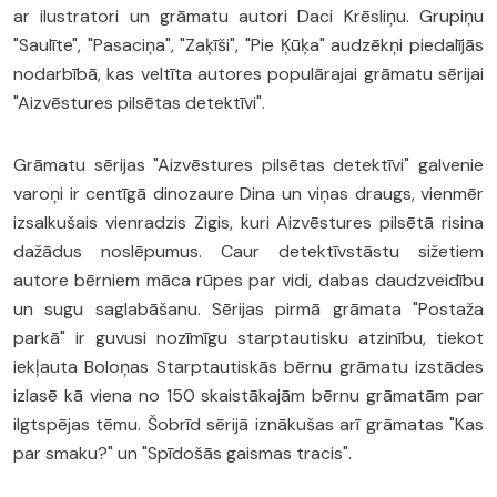
ar ilustratori un grāmatu autori Daci Krēsliņu. Grupiņu
"Saulīte", "Pasaciņa", "Zaķīši", "Pie Ķūķa" audzēkņi piedalījās
nodarbībā, kas veltīta autores populārajai grāmatu sērijai
"Aizvēstures pilsētas detektīvi".
Grāmatu sērijas "Aizvēstures pilsētas detektīvi" galvenie
varoņi ir centīgā dinozaure Dina un viņas draugs, vienmēr
izsalkušais vienradzis Zigis, kuri Aizvēstures pilsētā risina
dažādus noslēpumus. Caur detektīvstāstu sižetiem
autore bērniem māca rūpes par vidi, dabas daudzveidību
un sugu saglabāšanu. Sērijas pirmā grāmata "Postaža
parkā" ir guvusi nozīmīgu starptautisku atzinību, tiekot
iekļauta Boloņas Starptautiskās bērnu grāmatu izstādes
izlasē kā viena no 150 skaistākajām bērnu grāmatām par
ilgtspējas tēmu. Šobrīd sērijā iznākušas arī grāmatas "Kas
par smaku?" un "Spīdošās gaismas tracis".