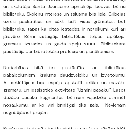
un skolotāja Santa Jaunzeme apmeklēja Iecavas bērnu
bibliotēku. Skolēnu interese un sajūsma bija liela. Gribējās
uzreiz paskatīties un sākt lasīt visas grāmatas, bet
bibliotēkā, tāpat kā citās iestādēs, ir noteikumi, kuri arī
jāievēro. Bērni izstaigāja bibliotēkas telpas, aplūkoja
grāmatu izstādes un galda spēļu stūrīti. Bibliotekāre
pastāstīja par bibliotekāra profesiju un pienākumiem.
Nodarbības laikā tika pastāstīts par bibliotēkas
pakalpojumiem, krājuma daudzveidību un izvietojumu.
Apmeklētājiem bija iespēja apskatīt lielāko un mazāko
grāmatu, un iesaistīties aktivitātē "Uzmini pasaku!". Lasot
dažādu pasaku fragmentus, bērniem vajadzēja uzminēt
nosaukumu, ar ko viņi brīnišķīgi tika galā. Nevienam
negribējās iet projām.
Pasākuma izskaņā pirmklasnieki izteikuši apņēmību kļūt