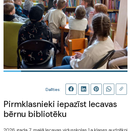
Dalīties:
Pirmklasnieki iepazīst Iecavas
bērnu bibliotēku
2026. gada 7. maijā Iecavas vidusskolas 1.a klases audzēkņi