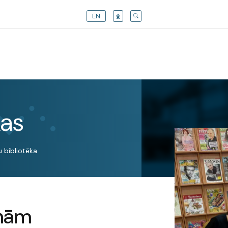
EN
kas
 bibliotēka
ņām