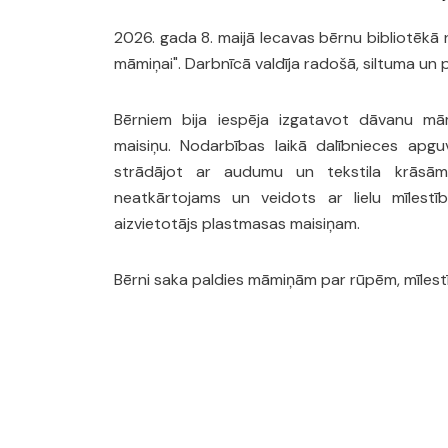
2026. gada 8. maijā Iecavas bērnu bibliotēkā 
māmiņai". Darbnīcā valdīja radošā, siltuma un 
Bērniem bija iespēja izgatavot dāvanu m
maisiņu. Nodarbības laikā dalībnieces apg
strādājot ar audumu un tekstila krāsām
neatkārtojams un veidots ar lielu mīlestī
aizvietotājs plastmasas maisiņam.
Bērni saka paldies māmiņām par rūpēm, mīlestīb