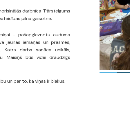
norisinājās darbnīca "Pārsteigums
pateicības pilna gaisotne.
āmiņai - pašapgleznotu auduma
uva jaunas iemaņas un prasmes,
. Katrs darbs sanāca unikāls,
bu. Maisiņš būs videi draudzīgs
u un par to, ka viņas ir blakus.