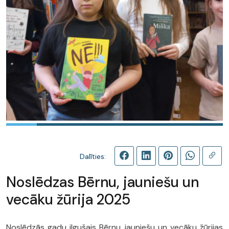
Dalīties:
Noslēdzas Bērnu, jauniešu un
vecāku žūrija 2025
Noslēdzās gadu ilgušais Bērnu, jauniešu un vecāku žūrijas