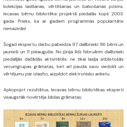
kolekcijas lasīšanas, vērtēšanas un balsošanas posms.
Iecavas bērnu bibliotēka projektā piedalās kopš 2003.
gada. Prieks, ka ar gadiem programmas popularitāte
nemazinās!
Šogad ekspertu darbu pabeidza 97 dalībnieki: 86 bērni un
jaunieši un 11 pieaugušie. No jūnija līdz februārim dalībnieki
piedalījās dažādās aktivitātēs: ne tikai lasīja atbilstošās
vecumgrupas grāmatas, bet arī pauda savu viedokli un
vērtējumu par izlasīto, aizpildot elektronisko anketu.
Apkopojot rezultātus, Iecavas bērnu bibliotēkas eksperti
visaugstāk novērtēja šādas grāmatas: