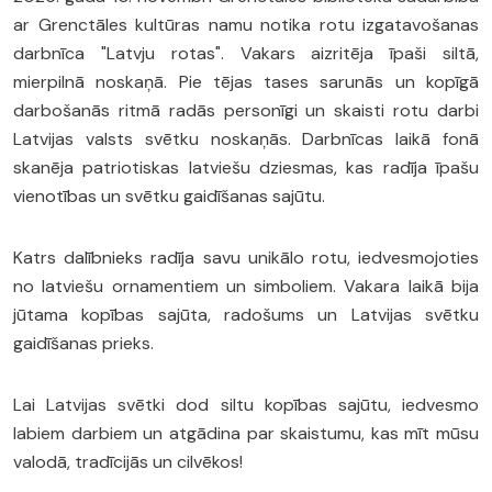
ar Grenctāles kultūras namu notika rotu izgatavošanas
darbnīca "Latvju rotas". Vakars aizritēja īpaši siltā,
mierpilnā noskaņā. Pie tējas tases sarunās un kopīgā
darbošanās ritmā radās personīgi un skaisti rotu darbi
Latvijas valsts svētku noskaņās. Darbnīcas laikā fonā
skanēja patriotiskas latviešu dziesmas, kas radīja īpašu
vienotības un svētku gaidīšanas sajūtu.
Katrs dalībnieks radīja savu unikālo rotu, iedvesmojoties
no latviešu ornamentiem un simboliem. Vakara laikā bija
jūtama kopības sajūta, radošums un Latvijas svētku
gaidīšanas prieks.
Lai Latvijas svētki dod siltu kopības sajūtu, iedvesmo
labiem darbiem un atgādina par skaistumu, kas mīt mūsu
valodā, tradīcijās un cilvēkos!