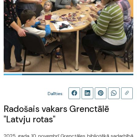
Dalīties:
Radošais vakars Grenctālē
"Latvju rotas"
2025. gada 10. novembrī Grenctāles bibliotēkā sadarbībā