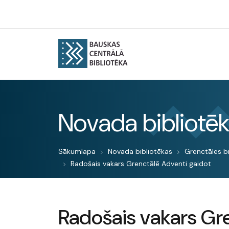
Novada bibliotē
Sākumlapa
Novada bibliotēkas
Grenctāles b
Radošais vakars Grenctālē Adventi gaidot
Radošais vakars Gr