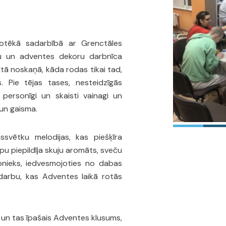
otēkā sadarbībā ar Grenctāles
gu un adventes dekoru darbnīca
iltā noskaņā, kāda rodas tikai tad,
 Pie tējas tases, nesteidzīgās
ersonīgi un skaisti vainagi un
 un gaisma.
ssvētku melodijas, kas piešķīra
pu piepildīja skuju aromāts, sveču
bnieks, iedvesmojoties no dabas
 darbu, kas Adventes laikā rotās
 un tas īpašais Adventes klusums,