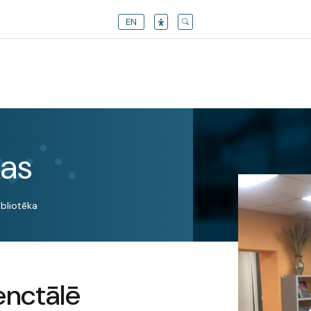
EN
kas
ibliotēka
enctālē