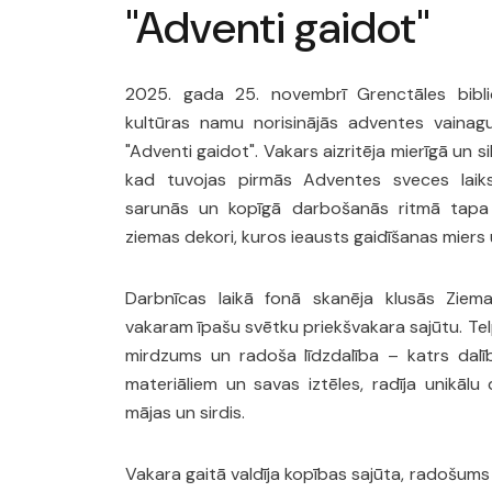
"Adventi gaidot"
2025. gada 25. novembrī Grenctāles bibli
kultūras namu norisinājās adventes vaina
"Adventi gaidot". Vakars aizritēja mierīgā un s
kad tuvojas pirmās Adventes sveces laiks.
sarunās un kopīgā darbošanās ritmā tapa p
ziemas dekori, kuros ieausts gaidīšanas miers
Darbnīcas laikā fonā skanēja klusās Ziema
vakaram īpašu svētku priekšvakara sajūtu. Tel
mirdzums un radoša līdzdalība – katrs dalī
materiāliem un savas iztēles, radīja unikālu
mājas un sirdis.
Vakara gaitā valdīja kopības sajūta, radošums