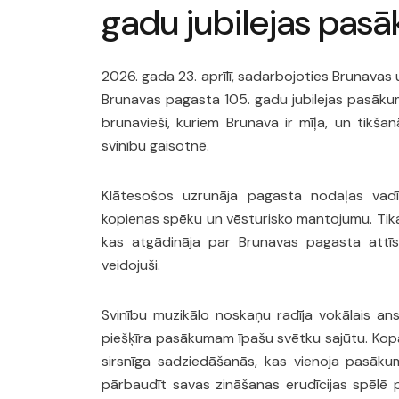
gadu jubilejas pas
2026. gada 23. aprīlī, sadarbojoties Brunavas
Brunavas pagasta 105. gadu jubilejas pasākum
brunavieši, kuriem Brunava ir mīļa, un tikšan
svinību gaisotnē.
Klātesošos uzrunāja pagasta nodaļas vadīt
kopienas spēku un vēsturisko mantojumu. Tika 
kas atgādināja par Brunavas pagasta attīst
veidojuši.
Svinību muzikālo noskaņu radīja vokālais ans
piešķīra pasākumam īpašu svētku sajūtu. Kopā
sirsnīga sadziedāšanās, kas vienoja pasākum
pārbaudīt savas zināšanas erudīcijas spēlē