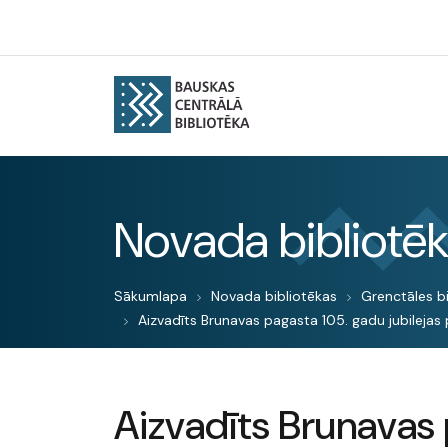
Novada bibliotē
Sākumlapa
Novada bibliotēkas
Grenctāles b
Aizvadīts Brunavas pagasta 105. gadu jubilejas 
Aizvadīts Brunavas 