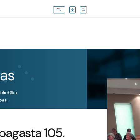
EN
kas
ibliotēka
pas..
pagasta 105.