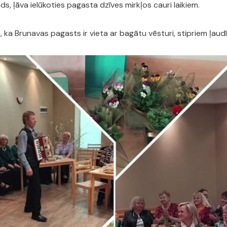
ds, ļāva ielūkoties pagasta dzīves mirkļos cauri laikiem.
ka Brunavas pagasts ir vieta ar bagātu vēsturi, stipriem ļaudī