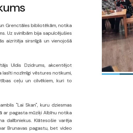
ākums
 un Grenctāles bibliotēkām, notika
s. Uz svinībām bija sapulcējušies
ās aizritēja sirsnīgā un vienojošā
ājs Uldis Dzidrums, akcentējot
lasīti nozīmīgi vēstures notikumi,
ības ceļu un cilvēkiem, kuri to
amblis "Lai Skan", kuru dziesmas
 ar pagasta mūziķi Albīnu notika
a dalībniekus. Klātesošie varēja
 par Brunavas pagastu, bet video