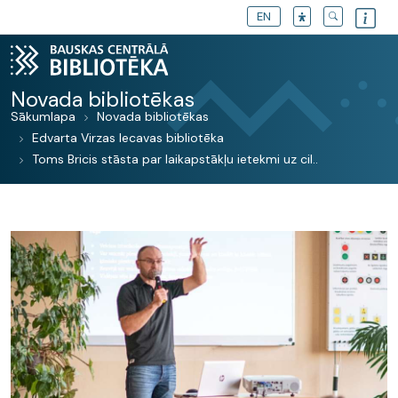
EN
Novada bibliotēkas
Sākumlapa
Novada bibliotēkas
Edvarta Virzas Iecavas bibliotēka
Toms Bricis stāsta par laikapstākļu ietekmi uz cil..