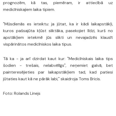
prognozēm, kā tas, piemēram, ir attiecībā uz
medicīniskajiem laika tipiem.
"Mūsdienās es ieteiktu: ja jūtat, ka ir kādi laikapstākļi,
kuros pašsajūta kļūst sliktāka, pasekojiet līdzi, kurš no
apstākļiem ietekmē jūs slikti un nevajadzēs klausīt
vispārinātos medicīniskos laika tipus.
Tā ka - ja arī dzirdat kaut kur: "Medicīniskais laika tips
šodien - trešais, nelabvēlīgs", neņemiet galvā, bet
painteresējieties par laikapstākļiem tad, kad patiesi
jūtaties kaut kā ne pārāk labi," skaidroja Toms Bricis.
Foto: Rolands Linejs