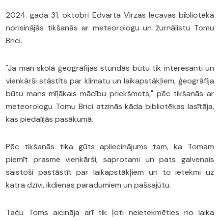
2024. gada 31. oktobrī Edvarta Virzas Iecavas bibliotēkā
norisinājās tikšanās ar meteorologu un žurnālistu Tomu
Brici.
"Ja man skolā ģeogrāfijas stundās būtu tik interesanti un
vienkārši stāstīts par klimatu un laikapstākļiem, ģeogrāfija
būtu mans mīļākais mācību priekšmets," pēc tikšanās ar
meteorologu Tomu Brici atzinās kāda bibliotēkas lasītāja,
kas piedalījās pasākumā.
Pēc tikšanās tika gūts apliecinājums tam, ka Tomam
piemīt prasme vienkārši, saprotami un pats galvenais
saistoši pastāstīt par laikapstākļiem un to ietekmi uz
katra dzīvi, ikdienas paradumiem un pašsajūtu.
Taču Toms aicināja arī tik ļoti neietekmēties no laika