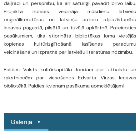
daiļradi un personību, kā arī saturīgi pavadīt brīvo laiku.
Projekta norises veicināja mūsdienu latviešu
oriģinālliteratūras un latviešu autoru atpazīstamību
Iecavas pagastā, pilsētā un tuvējā apkārtnē. Pateicoties
pasākumiem, tika stiprināta bibliotēkas loma vietējās
kopienas kultūrizglītošanā, lasīšanas paradumu
veicināšanā un izpratnē par latviešu literatūras nozīmību.
Paldies Valsts kultūrkapitāla fondam par atbalstu un
rakstniecēm par viesošanos Edvarta Virzas Iecavas
bibliotēkā. Paldies ikvienam pasākuma apmeklētājam!
Galerija