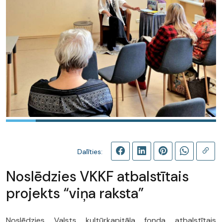
Dalīties:
Noslēdzies VKKF atbalstītais
projekts “viņa raksta”
Noslēdzies Valsts kultūrkapitāla fonda atbalstītais