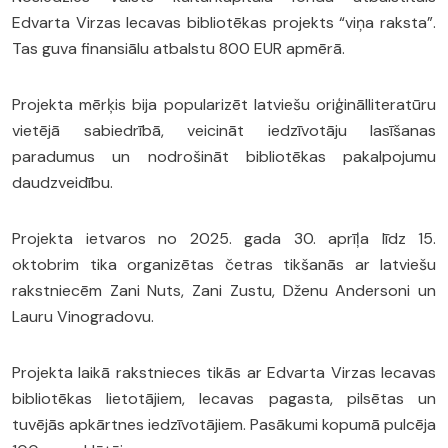
Edvarta Virzas Iecavas bibliotēkas projekts “viņa raksta”.
Tas guva finansiālu atbalstu 800 EUR apmērā.
Projekta mērķis bija popularizēt latviešu oriģinālliteratūru
vietējā sabiedrībā, veicināt iedzīvotāju lasīšanas
paradumus un nodrošināt bibliotēkas pakalpojumu
daudzveidību.
Projekta ietvaros no 2025. gada 30. aprīļa līdz 15.
oktobrim tika organizētas četras tikšanās ar latviešu
rakstniecēm Zani Nuts, Zani Zustu, Dženu Andersoni un
Lauru Vinogradovu.
Projekta laikā rakstnieces tikās ar Edvarta Virzas Iecavas
bibliotēkas lietotājiem, Iecavas pagasta, pilsētas un
tuvējās apkārtnes iedzīvotājiem. Pasākumi kopumā pulcēja