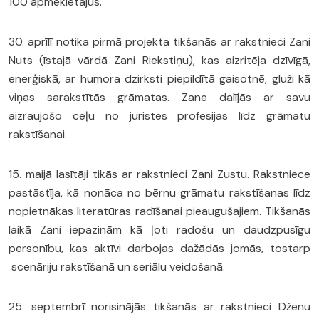
100 apmeklētājus.
30. aprīlī notika pirmā projekta tikšanās ar rakstnieci Zani
Nuts (īstajā vārdā Zani Riekstiņu), kas aizritēja dzīvīgā,
enerģiskā, ar humora dzirksti piepildītā gaisotnē, gluži kā
viņas sarakstītās grāmatas. Zane dalījās ar savu
aizraujošo ceļu no juristes profesijas līdz grāmatu
rakstīšanai.
15. maijā lasītāji tikās ar rakstnieci Zani Zustu. Rakstniece
pastāstīja, kā nonāca no bērnu grāmatu rakstīšanas līdz
nopietnākas literatūras radīšanai pieaugušajiem. Tikšanās
laikā Zani iepazinām kā ļoti radošu un daudzpusīgu
personību, kas aktīvi darbojas dažādās jomās, tostarp
scenāriju rakstīšanā un seriālu veidošanā.
25. septembrī norisinājās tikšanās ar rakstnieci Dženu