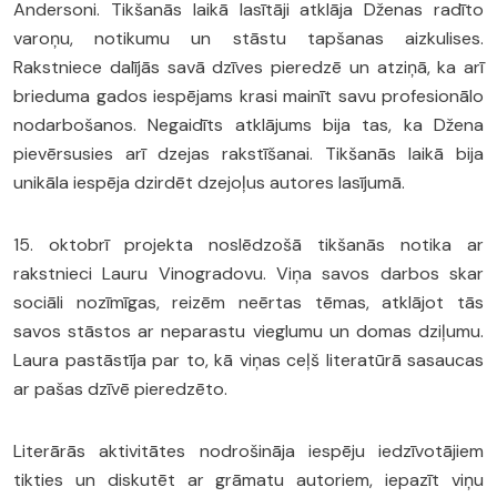
Andersoni. Tikšanās laikā lasītāji atklāja Dženas radīto
varoņu, notikumu un stāstu tapšanas aizkulises.
Rakstniece dalījās savā dzīves pieredzē un atziņā, ka arī
brieduma gados iespējams krasi mainīt savu profesionālo
nodarbošanos. Negaidīts atklājums bija tas, ka Džena
pievērsusies arī dzejas rakstīšanai. Tikšanās laikā bija
unikāla iespēja dzirdēt dzejoļus autores lasījumā.
15. oktobrī projekta noslēdzošā tikšanās notika ar
rakstnieci Lauru Vinogradovu. Viņa savos darbos skar
sociāli nozīmīgas, reizēm neērtas tēmas, atklājot tās
savos stāstos ar neparastu vieglumu un domas dziļumu.
Laura pastāstīja par to, kā viņas ceļš literatūrā sasaucas
ar pašas dzīvē pieredzēto.
Literārās aktivitātes nodrošināja iespēju iedzīvotājiem
tikties un diskutēt ar grāmatu autoriem, iepazīt viņu