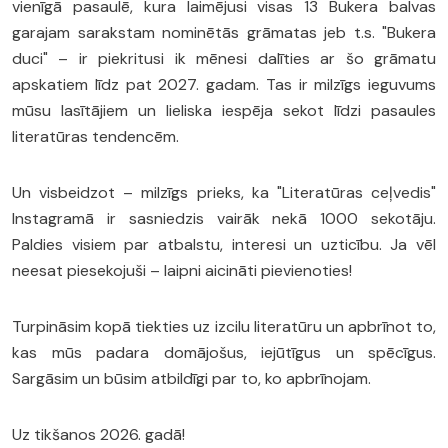
vienīgā pasaulē, kura laimējusi visas 13 Bukera balvas
garajam sarakstam nominētās grāmatas jeb t.s. "Bukera
duci" – ir piekritusi ik mēnesi dalīties ar šo grāmatu
apskatiem līdz pat 2027. gadam. Tas ir milzīgs ieguvums
mūsu lasītājiem un lieliska iespēja sekot līdzi pasaules
literatūras tendencēm.
Un visbeidzot – milzīgs prieks, ka "Literatūras ceļvedis"
Instagramā ir sasniedzis vairāk nekā 1000 sekotāju.
Paldies visiem par atbalstu, interesi un uzticību. Ja vēl
neesat piesekojuši – laipni aicināti pievienoties!
Turpināsim kopā tiekties uz izcilu literatūru un apbrīnot to,
kas mūs padara domājošus, iejūtīgus un spēcīgus.
Sargāsim un būsim atbildīgi par to, ko apbrīnojam.
Uz tikšanos 2026. gadā!