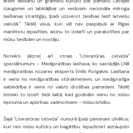
liksim lasīšanu un grāmatu kultūru par pamatu Latvijas
izaugsmei un labklājībai un veidosim nacionāla mēroga
lasīšanas stratēģiju, īpaši uzsverot tiesības lasīt latviešu
valodā." Tādēļ visus, kuri vēl nav paspējuši ar Rīgas
manifestu iepazīties, aicinu to izdarīt un parakstīties par
mūsu tiesībām un nostāju.
Noteikti jāizceļ arī otrais "Literatūras ceļveža"
speciālnumurs – Medijpratības lasītava, ko sastādījis LNB
medijpratības nozares eksperts Emīls Rotgalvis. Lasīšana
ir viens no medijpratības stūrakmeņiem, un medijpratīga
sabiedrība ir viens no valsts drošības pamatiem. Tādēļ
būtiski to izcelt tieši laikā, kad godinām vienu no mūsu
lepnuma un apbrīnas vadmotīviem – mūsu brīvību.
Šajā "Literatūras ceļveža" numurā īpaši pieminam cilvēkus,
kuri nes mūsu kultūru un bagātību. Iepazīstiet aizraujošo