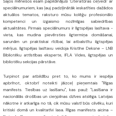
Šajos mēnešos esam papildinājuši "Literatūras ceļvedi" ar
speciālnumuriem, kas ļauj padziļinātāk ieskatīties dažādos
aktuālos tematos, raksturo mūsu kolēģu profesionālo
kompetenci un izgaismo nozīmīgas sabiedrības
aktualitātes. Pirmais speciālnumurs ir Ilgtspējas lasītava -
vieta, kas mudina pievērsties ilgtermiņa domāšanai,
sarunām un praktiskai rīcībai, lai atbalstītu ilgtspējas
mērķus. Ilgtspējas lasītavu veidoja Kristīne Deksne – LNB
Bibliotēku attīstības eksperte, IFLA Vides, ilgtspējas un
bibliotēku sekcijas pārstāve.
Turpinot par atbildību pret to, ko mums ir iespēja
apbrīnot, oktobrī noteikti jāizceļ pieņemtais "Rīgas
manifests. Tiesības uz lasīšanu", kas pauž: "Lasīšana ir
nacionālās drošības un cieņpilnas dzīves atslēga. Latvijas
nākotne ir atkarīga no tā, cik mūsu valstī būs cilvēku, kuri
kritiski domā un kvalitatīvi lasa. Rīgas manifests aicina –