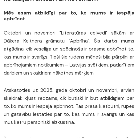
Mēs esam atbildīgi par to, ko mums ir iespēja
apbrīnot
Oktobri un novembri "Literatūras ceļvedī" sākām ar
Dākera Keltnera grāmatu "Apbrīna". Šis darbs mums
atgādina, cik veselīga un spēcinoša ir prasme apbrīnot to,
kas mums ir svarīgs. Tieši šie rudens mēneši bija pārpilni ar
apbrīnojamiem notikumiem – Latvijas svētkiem, padarītiem
darbiem un skaidriem nākotnes mērķiem.
Atskatoties uz 2025. gada oktobri un novembri, arvien
skaidrāk kļūst redzams, cik būtiski ir būt atbildīgiem par
to, ko mums ir iespēja apbrīnot. Tas prasa klātbūtni, rūpes
un gatavību iestāties par to, kas mums ir svarīgs un kas
mūs katru personiski aizkustina.