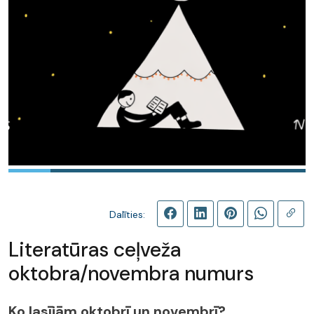
Dalīties:
Literatūras ceļveža
oktobra/novembra numurs
Ko lasījām oktobrī un novembrī?