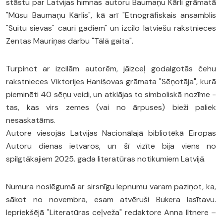
stāstu par Latvijas himnas autoru Baumaņu Kārli grāmatā
"Mūsu Baumaņu Kārlis", kā arī "Etnogrāfiskais ansamblis
"Suitu sievas" cauri gadiem" un izcilo latviešu rakstnieces
Zentas Mauriņas darbu "Tālā gaita".
Turpinot ar izcilām autorēm, jāizceļ godalgotās čehu
rakstnieces Viktorijes Hanišovas grāmata "Sēņotāja", kurā
pieminēti 40 sēņu veidi, un atklājas to simboliskā nozīme -
tas, kas virs zemes (vai no ārpuses) bieži paliek
nesaskatāms.
Autore viesojās Latvijas Nacionālajā bibliotēkā Eiropas
Autoru dienas ietvaros, un šī vizīte bija viens no
spilgtākajiem 2025. gada literatūras notikumiem Latvijā.
Numura noslēgumā ar sirsnīgu lepnumu varam paziņot, ka,
sākot no novembra, esam atvēruši Bukera lasītavu.
Iepriekšējā "Literatūras ceļveža" redaktore Anna Iltnere –