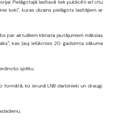
i. Pielāgotajā lasītavā tiek publicēti arī citu
ie koki", kuras dizains pielāgots lasītājiem ar
arbs par aktuāliem klimata jautājumiem mākslas
aiks", kas ļauj ielūkoties 20. gadsimta sākuma
ziedinošo spēku.
o formātā, ko ierunā LNB darbinieki un draugi.
gadadienu.