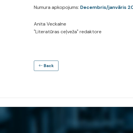
Numura apkopojums:
Decembris/janvāris 2
Anita Veckalne
"Literatūras ceļveža" redaktore
Back