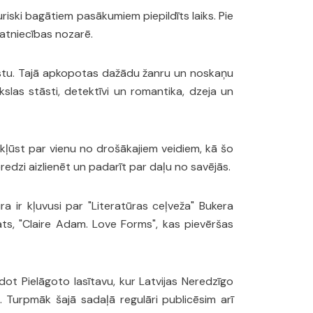
uriski bagātiem pasākumiem piepildīts laiks. Pie
matniecības nozarē.
akstu. Tajā apkopotas dažādu žanru un noskaņu
slas stāsti, detektīvi un romantika, dzeja un
a kļūst par vienu no drošākajiem veidiem, kā šo
redzi aizlienēt un padarīt par daļu no savējās.
ra ir kļuvusi par "Literatūras ceļveža" Bukera
ts, "Claire Adam. Love Forms", kas pievēršas
idot Pielāgoto lasītavu, kur Latvijas Neredzīgo
 Turpmāk šajā sadaļā regulāri publicēsim arī