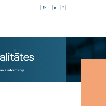
EN
alitātes
nālā informācija