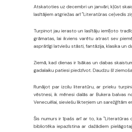
Atskatoties uz decembri un janvāri, kļūst skaid
lasītājiem atgriežas arī "Literatūras ceļvedi
Turpinot jau ierasto un lasītāju iemīļoto tr
grāmatas, lai ikviens varētu atrast sev piem
asprātīgi latviešu stāsti, fantāzija, klasika un 
Ziemā, kad dienas ir īsākas un dabas skaistums
gadalaiku patiesi piedzīvot. Daudzu šī ziemošan
Runājot par izcilu literatūru, ar prieku turp
vēstnesi, ik mēnesi dalās ar Bukera balvas 
Venecuēlai, sieviešu likteņiem un sarežģītām 
Šis numurs ir īpašs arī ar to, ka "Literatūras
bibliotēka iepazīstina ar dažādiem pielāgot