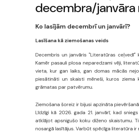
decembra/janvāra
Ko lasījām decembrī un janvārī?
Lasīšana kā ziemošanas veids
Decembris un janvāris "Literatūras ceļvedī
Kamēr pasauli plosa neparedzami vēji, literat
vieta, kur gan laiks, gan domas mācās nejoņo
piesātināti un skaisti mēneši, kuros ziema
grāmatas par patvērumu.
Ziemošana šoreiz ir bijusi apzināta pievēršanā
Līdzīgi kā 2026. gada 21. janvārī, kad sniegs
atklājot apsnigušo koku diženo skaistumu. Ti
nosargā lasītājus. Varbūt spēcīga literatūra i