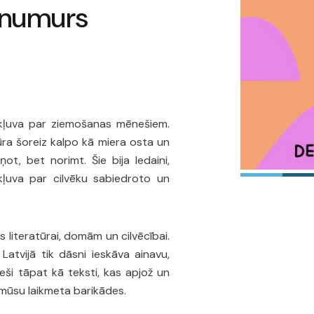
 numurs
" kļuva par ziemošanas mēnešiem.
ūra šoreiz kalpo kā miera osta un
t, bet norimt. Šie bija ledaini,
 kļuva par cilvēku sabiedroto un
s literatūrai, domām un cilvēcībai.
 Latvijā tik dāsni ieskāva ainavu,
eši tāpat kā teksti, kas apjož un
r mūsu laikmeta barikādes.