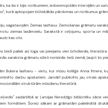
rs, ka šis ir bijis notikumiem, iedvesmojošām intervijām un sat
s ziņo", kurā apkopojam būtiskākās pārdomas un notikumus grā
adīciju, sagatavojām Ziemas lasītavu: Ziemošanas grāmatu sar
ērotu ziemas lasāmvielu. Sarakstā ir ceļojumu, sporta un māk
daudz kas cits.
 bieži paliek aiz loga vai pieejams vien brīvdienās, literatūr
ās saraksta grāmatu sižeti norisinās tieši ziemā, ļaujot šo pie
inām Bukera lasītavu - vietu, kur mūsu kolēģe Anna Iltnere, ku
nominēto darbu apskatiem. Janvārī publicēts jau otrais apska
emocionālām struktūrām mūsdienu literatūrā.
 ceļvedis" sadarbībā ar Latvijas Neredzīgo bibliotēku sācis ve
ajiem formātiem. Šoreiz sākam ar grāmatām palielinātā drukā.