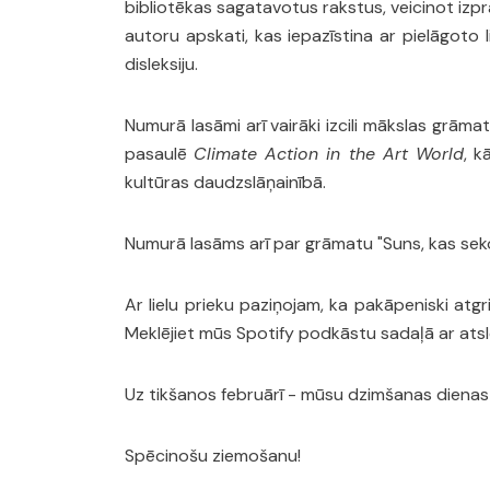
bibliotēkas sagatavotus rakstus, veicinot izpr
autoru apskati, kas iepazīstina ar pielāgoto l
disleksiju.
Numurā lasāmi arī vairāki izcili mākslas grām
pasaulē
Climate Action in the Art World
, k
kultūras daudzslāņainībā.
Numurā lasāms arī par grāmatu "Suns, kas seko
Ar lielu prieku paziņojam, ka pakāpeniski atg
Meklējiet mūs Spotify podkāstu sadaļā ar atsl
Uz tikšanos februārī - mūsu dzimšanas dienas m
Spēcinošu ziemošanu!