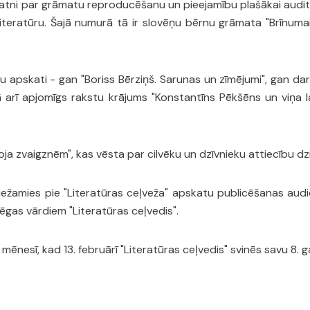
atni par grāmatu reproducēšanu un pieejamību plašākai auditorija
iteratūru. Šajā numurā tā ir slovēņu bērnu grāmata "Brīnumain
atu apskati - gan "Boriss Bērziņš. Sarunas un zīmējumi", gan d
ā arī apjomīgs rakstu krājums "Konstantīns Pēkšēns un viņa l
ja zvaigznēm", kas vēsta par cilvēku un dzīvnieku attiecību d
riežamies pie "Literatūras ceļveža" apskatu publicēšanas audi
ēgas vārdiem "Literatūras ceļvedis".
ēnesī, kad 13. februārī "Literatūras ceļvedis" svinēs savu 8. 