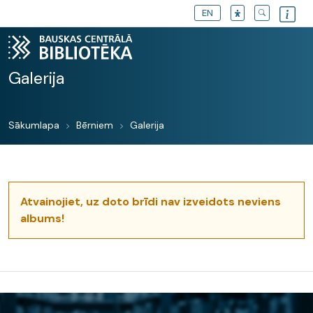
EN
Galerija
Sākumlapa
Bērniem
Galerija
Atvainojiet, uz doto brīdi nav izveidots neviens
albums!