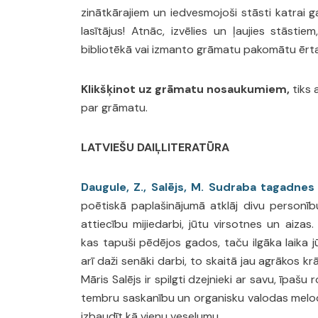
zinātkārajiem un iedvesmojoši stāsti katrai 
lasītājus! Atnāc, izvēlies un ļaujies stāsti
bibliotēkā vai izmanto grāmatu pakomātu ērt
Klikšķinot uz grāmatu nosaukumiem,
tiks 
par grāmatu.
LATVIEŠU DAIĻLITERATŪRA
Daugule, Z., Salējs, M. Sudraba tagadnes t
poētiskā paplašinājumā atklāj divu personīb
attiecību mijiedarbi, jūtu virsotnes un aiza
kas tapuši pēdējos gados, taču ilgāka laika jū
arī daži senāki darbi, to skaitā jau agrākos k
Māris Salējs ir spilgti dzejnieki ar savu, īpašu 
tembru saskanību un organisku valodas melodij
izbaudīt kā vienu veselumu.