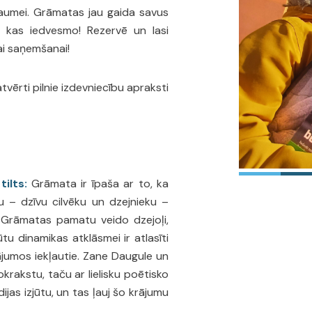
gaumei. Grāmatas jau gaida savus
em, kas iedvesmo! Rezervē un lasi
ai saņemšanai!
atvērti pilnie izdevniecību apraksti
ilts:
Grāmata ir īpaša ar to, ka
u – dzīvu cilvēku un dzejnieku –
s. Grāmatas pamatu veido dzejoļi,
tu dinamikas atklāsmei ir atlasīti
rājumos iekļautie. Zane Daugule un
rokrakstu, taču ar lielisku poētisko
as izjūtu, un tas ļauj šo krājumu