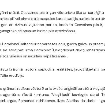
ārni stāsti. Cesvaines pils ir gan vēsturiska ēka ar sarežģītu l
svaines pilī vēl pirms otrā pasaules kara studējis autora krust
an arī dzimusi ziņkārība par to, kāda tā Cesvaines pils ir,
 ugunsgrēka cēloņus un iezīmē pils atdzimšanu.
i Hermionei Baltacei ir neparastas acis, gudra galva un prasmī
. Kā saka pati Irma Hermione: "Deviņdesmit deviņi labsirdības ki
zos vīriešus un iekulties nepatikšanās...
stu krājumā autors sapludina realitātes, ļaujot šķietami pa
tāja erudīciju.
 grāmatniecības vēsturē ar latviešu oriģinālliteratūru vieglajā 
 aģentūras rīkotā konkursa "Viegli lasīt" iesniegtie darbi. Ti
inbergas, Ramonas Indriksones, Ilzes Aizsilas daiļdarbi – gan