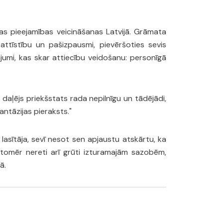
ras pieejamības veicināšanas Latvijā. Grāmata
ttīstību un pašizpausmi, pievēršoties sevis
tājumi, kas skar attiecību veidošanu: personīgā
daļējs priekšstats rada nepilnīgu un tādējādi,
ntāzijas pieraksts."
asītāja, sevī nesot sen apjaustu atskārtu, ka
tomēr nereti arī grūti izturamajām sazobēm,
ā.