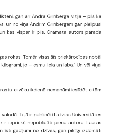
ikteni, gan arī Andra Grīnberga vīzija – pils kā
tēvs, un no viņa Andrim Grīnbergam gan pielipusi
 un kas vispār ir pils. Grāmatā autors parāda
gas rokas. Tomēr visas šīs priekšrocības nobāl
logrami, jo – esmu liela un laba." Un vēl viņai
rastu cilvēku ikdienā nemanāmi ieslīdēt citām
valodā. Tajā ir publicēti Latvijas Universitātes
e ir iepriekš nepublicēti piecu autoru: Lauras
 īsti gadījumi no dzīves, gan pilnīgi izdomāti