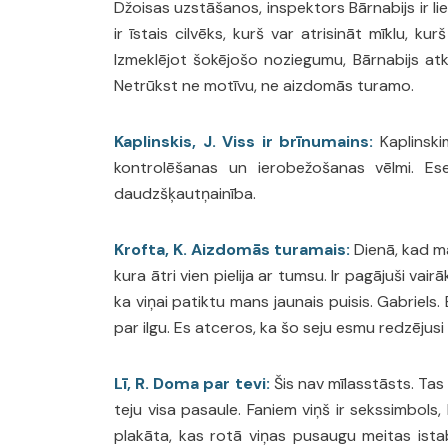
Džoisas uzstāšanos, inspektors Bārnabijs ir ­li
ir īstais cil­vēks, kurš var atrisināt mīklu, k
Izmeklējot šokējošo noziegumu, Bārnabijs atklāj v
Netrūkst ne ­motīvu, ne aizdomās turamo.
Kaplinskis, J. Viss ir brīnumains:
Kaplinski
kontrolēšanas un ierobežošanas vēlmi. Ese
daudzšķautņainība.
Krofta, K. Aizdomās turamais:
Dienā, kad ma
kura ātri vien pielija ar tumsu. Ir pagājuši v
ka viņai patiktu mans jaunais puisis. Gabriels
par ilgu. Es atceros, ka šo seju esmu redzējus
Lī, R. Doma par tevi:
Šis nav mīlasstāsts. Tas 
teju visa pasaule. Faniem viņš ir sekssimbols,
plakāta, kas rotā viņas pusaugu meitas istaba