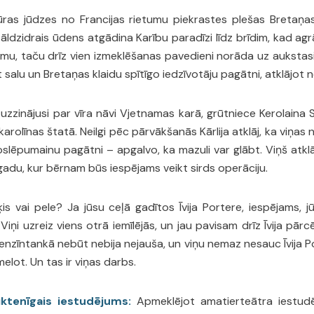
ras jūdzes no Francijas rietumu piekrastes plešas Bretaņ
āldzidrais ūdens atgādina Karību paradīzi līdz brīdim, kad agrā m
ījumu, taču drīz vien izmeklēšanas pavedieni norāda uz aukstas
t salu un Bretaņas klaidu spītīgo iedzīvotāju pagātni, atklājot
uzzinājusi par vīra nāvi Vjetnamas karā, grūtniece Kerolaina S
rolīnas štatā. Neilgi pēc pārvākšanās Kārlija atklāj, ka viņas
slēpumainu pagātni – apgalvo, ka mazuli var glābt. Viņš atklāj,
 gadu, kur bērnam būs iespējams veikt sirds operāciju.
s vai pele? Ja jūsu ceļā gadītos Īvija Portere, iespējams, jū
. Viņi uzreiz viens otrā iemīlējās, un jau pavisam drīz Īvija pā
benzīntankā nebūt nebija nejauša, un viņu nemaz nesauc Īvija Po
 melot. Un tas ir viņas darbs.
ktenīgais iestudējums:
Apmeklējot amatierteātra iestudē