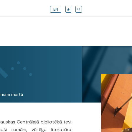
EN
unumi martā
 Bauskas Centrālajā bibliotēkā tevi
ši romāni, vērtīga literatūra