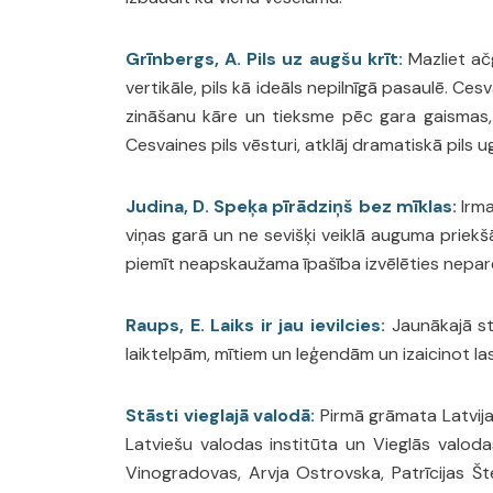
Grīnbergs, A. Pils uz augšu krīt:
Mazliet ačg
vertikāle, pils kā ideāls nepilnīgā pasaulē. Ce
zināšanu kāre un tieksme pēc gara gaismas, g
Cesvaines pils vēsturi, atklāj dramatiskā pils
Judina, D. Speķa pīrādziņš bez mīklas:
Irma
viņas garā un ne sevišķi veiklā auguma priekšā
piemīt neapskaužama īpašība izvēlēties neparei
Raups, E. Laiks ir jau ievilcies:
Jaunākajā stā
laiktelpām, mītiem un leģendām un izaicinot lasī
Stāsti vieglajā valodā:
Pirmā grāmata Latvijas
Latviešu valodas institūta un Vieglās valodas
Vinogradovas, Arvja Ostrovska, Patrīcijas Šte