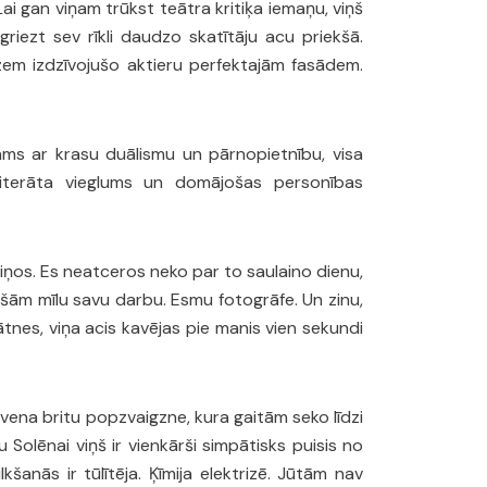
Lai gan viņam trūkst teātra kritiķa iemaņu, viņš
ārgriezt sev rīkli daudzo skatītāju acu priekšā.
­­­­­­­­­­­dzīvojušo ­aktieru perfektajām fasādem.
ams ar krasu duālismu un pārnopietnību, visa
 literāta vieglums un domājošas personības
tiņos. Es neatceros neko par to saulaino dienu,
iešām mīlu savu darbu. Esmu fotogrāfe. Un zinu,
ātnes, viņa acis kavējas pie manis vien sekundi
lavena britu popzvaigzne, kura gaitām seko līdzi
 Solēnai viņš ir vienkārši simpātisks puisis no
šanās ir tūlītēja. Ķīmija elektrizē. Jūtām nav