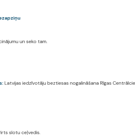
bezapziņu
cinājumu un seko tam.
s:
Latvijas iedzīvotāju beztiesas nogalināšana Rīgas Centrālciet
irts slotu ceļvedis.