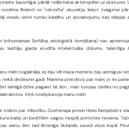
ecinieks šausmīgai, pārāk reālistiskai aktierspēlei uz skatuves. 
urš noņēma līmlenti no "rekvizīta" skuvekļa, liekot zvaigznei p
eselu ­virkni tumšu kaislību un aizvainojumu, kas slēpjas zem ­iz­­­
m brīnumainais (brīvība, ekoloģiskā domāšana) nav apvienoj
ju lasītāju gaida erudīta intelektuāļa dziļums, talantīga
nu māti nogalināja, es biju vēl maza meitene, biju aizmigusi ra
airāk nekā divdesmit gadi. Mamma priecātos par mani, jo es pat
. Bet laimīgā dzīve pagaist tik ātri… man tuvojas cilvēks no pag
i laikrakstos. Viņš noslepkavoja manu māti.
ir stāsts par mīlestību. Dzeltenajai presei Heiss Kempbels ir s
 kura balsij un bedrītēm vaigos nespēj pretoties neviena. Taču
s sienu. Bet tad liktenīga tikšanās saved viņus kopā. Pievilk