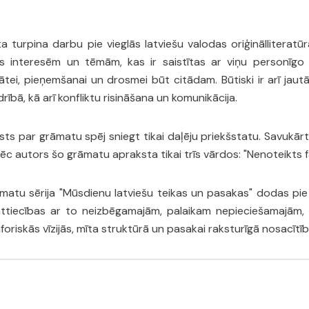
turpina darbu pie vieglās latviešu valodas oriģinālliteratū
s interesēm un tēmām, kas ir saistītas ar viņu personīgo a
tātei, pieņemšanai un drosmei būt citādam. Būtiski ir arī jau
ībā, kā arī konfliktu risināšana un komunikācija.
s par grāmatu spēj sniegt tikai daļēju priekšstatu. Savukārt 
c autors šo grāmatu apraksta tikai trīs vārdos: "Nenoteikts fa
atu sērija "Mūsdienu latviešu teikas un pasakas" dodas pie l
attiecības ar to neizbēgamajām, palaikam nepieciešamajām, 
oriskās vīzijās, mīta struktūrā un pasakai raksturīgā nosacītīb