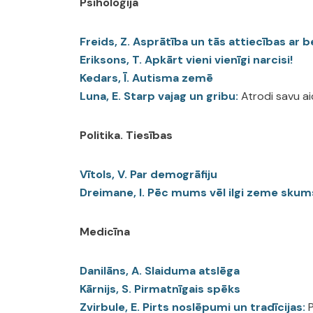
Psiholoģija
Freids, Z. Asprātība un tās attiecības ar 
Eriksons, T. Apkārt vieni vienīgi narcisi!
Kedars, Ī. Autisma zemē
Luna, E. Starp vajag un gribu:
Atrodi savu ai
Politika. Tiesības
Vītols, V. Par demogrāfiju
Dreimane, I. Pēc mums vēl ilgi zeme skum
Medicīna
Danilāns, A. Slaiduma atslēga
Kārnijs, S. Pirmatnīgais spēks
Zvirbule, E. Pirts noslēpumi un tradīcijas:
P