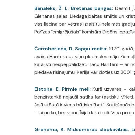
Banaleks, Ž. L. Bretanas bangas:
Desmit jū
Glēnanas salas. Liedaga baltās smiltis un krist
viss liecina par vētras izraisītu nelaimes gad
Parīzes "emigrējušais" komisārs Dipēns iepazīs
Čermberlena, D. Sapņu meita:
1970. gadā, 
svaiņa Hantera uz viņu pludmales māju Ziemeļka
ka ārsti nespēj palīdzēt. Taču Hanters – ar no
piedāvā risinājumu: Kārlija var doties uz 2001.
Elstone, E. Pirmie meli:
Kurš uzvarēs – kaķi
benzīntankā nejauši satika fantastisku vīrieti
šajā stāstā ir viens būtisks "bet". Satikšanās 
– lai nu ko, bet vienu Īvija dara izcili. Viņa prot
Grehema, K. Midsomeras slepkavības. Li