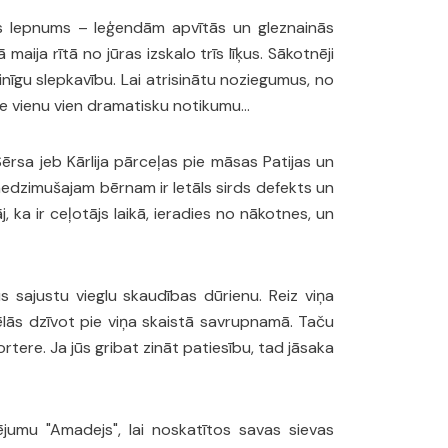
as lepnums – leģendām apvītās un gleznainās
aija rītā no jūras izskalo trīs līķus. Sākotnēji
inīgu slepkavību. Lai atrisinātu noziegumus, no
 ne vienu vien dramatisku notikumu…
ērsa jeb Kārlija pārceļas pie māsas Patijas un
 nedzimušajam bērnam ir letāls sirds defekts un
 ka ir ceļotājs laikā, ieradies no nākotnes, un
s sajustu vieglu skaudības dūrienu. Reiz viņa
rcēlās dzīvot pie viņa skaistā savrupnamā. Taču
rtere. Ja jūs gribat zināt patiesību, tad jāsaka
jumu "Amadejs", lai noskatītos savas sievas