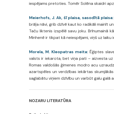
iespējams pretoties. Tomēr Solēna skaidri apzi
Meierhofs, J. Ak, šī plaisa, sasodītā plaisa:
brāļa nāvi, grib dzīvē kaut ko radikāli mainīt
Taču liktenis izspēlē savu joku. Brīnumainā k
Minhenē ir tikpat kā neiespējami, viņš uz laik
Morela, M. Kleopatras meita:
Ēģiptes slave
valsts ir iekarota, bet viņa pati – aizvesta u
Romas valdošās ģimenes modro acu uzraudzībā,
azartspēles un verdzības iekārtas skumjākās 
saglabātu viņiem dzīvību un varbūt galu galā at
NOZARU LITERATŪRA