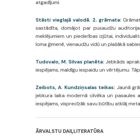
atgadījumi.
Stāsti vieglajā valodā. 2. grāmata:
Grāmata 
sastādīta, domājot par pusaudžu auditorija
meklējumiem un piederības izjūtai, individuali
loma ģimenē, vienaudžu vidū un plašākā sabiedr
Tudovalo, M. Silvas planēta:
Jebkāds aprakst
iespējams, maldīgu iespaidu un vērtējumu. Tāpē
Zeibots, A. Kundziņsalas teikas:
Jaunā grām
jebkura laika modernā cilvēka un pasaules 
iespējams, visprecīzāk savu būtību atklāj metaf
ĀRVALSTU DAIĻLITERATŪRA