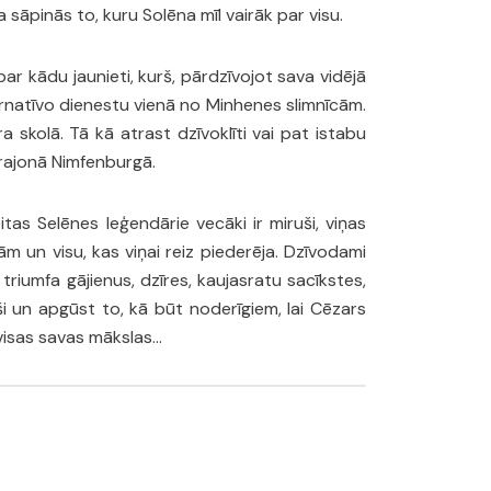
 sāpinās to, kuru Solēna mīl vairāk par visu.
r kādu jaunieti, kurš, pārdzīvojot sava vidējā
ternatīvo dienestu vienā no Minhenes slimnīcām.
 skolā. Tā kā atrast dzīvoklīti vai pat istabu
 rajonā Nimfenburgā.
s Selēnes leģendārie vecāki ir miruši, viņas
ām un visu, kas viņai reiz piederēja. Dzīvodami
iumfa gājienus, dzīres, kaujasratu sacīkstes,
i un apgūst to, kā būt noderīgiem, lai Cēzars
ā visas savas mākslas…