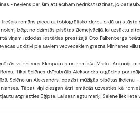
nās - neviens par šīm attiecībām nedrīkst uzzināt, jo patiesība
Trešais romāns piecu autobiogrāfisko darbu ciklā un stāsta pa
 un nolemj bēgt no dzimtās pilsētas Ziemeļvācijā, lai uzsāktu al
ārtā viņam izdodas iestāties prestižajā Oto Falkenberga teātra
u ievācas uz dzīvi pie saviem vecvecākiem greznā Minhenes villu
nākās valdnieces Kleopatras un romieša Marka Antonija meita
z Romu. Tikai Selēnes dvīņubrālis Aleksandrs atgādina par māj
 Selēne un Aleksandrs iepazīst mūžīgās pilsētas ikdienu – tr
nianses. Tāpat viņi diezgan ātri iemācās uzvesties kā romieš
ļautu atgriezties Ēģiptē. Lai sasniegtu mērķi, Selēne liek liet