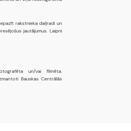
iepazīt rakstnieka daiļradi un
resējošus jautājumus. Laipni
tografēta un/vai filmēta.
izmantoti Bauskas Centrālās