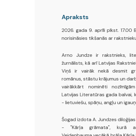
Apraksts
2026. gada 9. aprīli plkst. 17.00
norisināsies tikšanās ar rakstniek
Arno Jundze ir rakstnieks, lite
žurnālists, kā arī Latvijas Rakstn
Viņš ir vairāk nekā desmit gr
romānus, stāstu krājumus un darb
vairākkārt nominēti nozīmīgā
Latvijas Literatūras gada balvai, 
- lietuviešu, spāņu, angļu un igauņ
Šogad izdota A. Jundzes diloģijas
- "Kārļa grāmata", kurā at
Veidenbauma vecākā brāļa Kārļa l