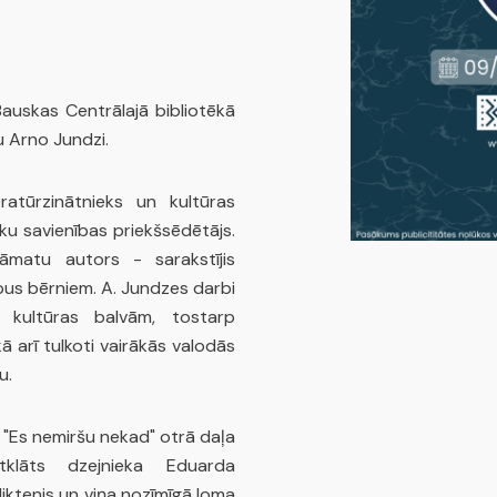
 Bauskas Centrālajā bibliotēkā
u Arno Jundzi.
ratūrzinātnieks un kultūras
ieku savienības priekšsēdētājs.
āmatu autors - sarakstījis
us bērniem. A. Jundzes darbi
m kultūras balvām, tostarp
kā arī tulkoti vairākās valodās
u.
 "Es nemiršu nekad" otrā daļa
klāts dzejnieka Eduarda
iktenis un viņa nozīmīgā loma