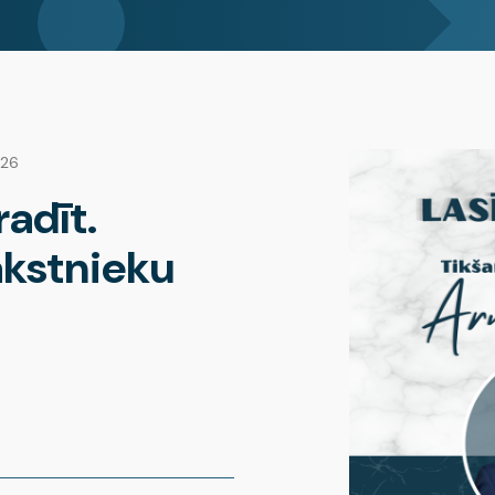
026
radīt.
akstnieku