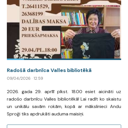
Radošā darbnīca Valles bibliotēkā
09/04/2026 · 12:59
2026. gada 29. aprīlī plkst. 18.00 esiet aicināti uz
radošo darbnīcu Valles bibliotēkā! Lai radīt ko skaistu
un unikālu savām rokām, kopā ar mākslinieci Andu
Sproģi tiks apdrukāti auduma maisiņi.