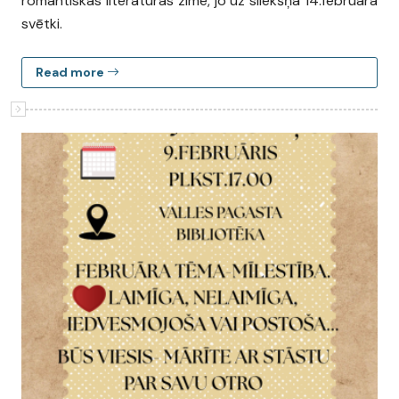
romantiskās literatūras zīmē, jo uz sliekšņa 14.februāra
svētki.
Read more