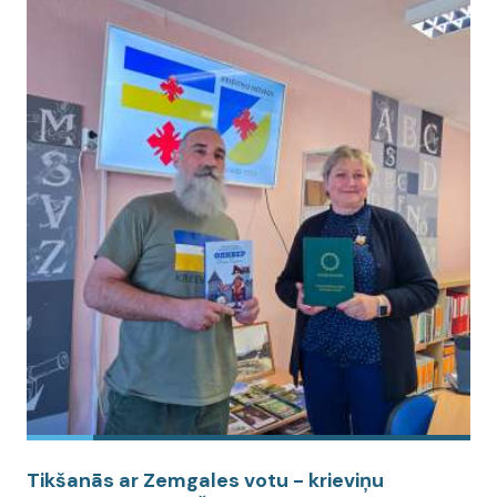
Tikšanās ar Zemgales votu - krieviņu