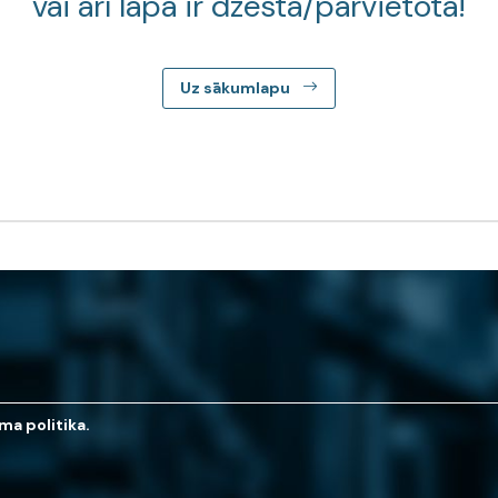
vai arī lapa ir dzēsta/pārvietota!
Uz sākumlapu
ma politika.