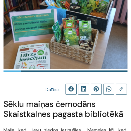
Dalīties:
Sēklu maiņas čemodāns
Skaistkalnes pagasta bibliotēkā
Maijā, kad ievu ziedos ietinušies Mēmeles līči, kad