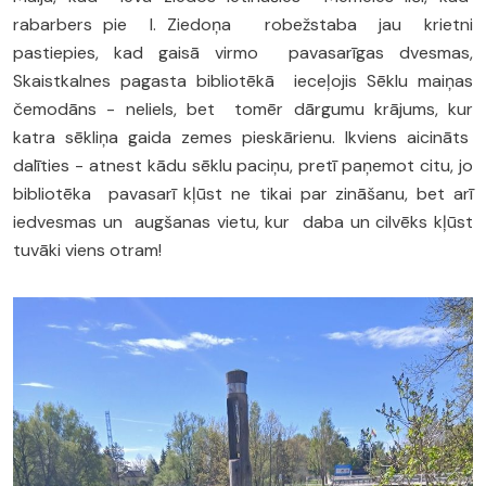
rabarbers pie I. Ziedoņa robežstaba jau krietni
pastiepies, kad gaisā virmo pavasarīgas dvesmas,
Skaistkalnes pagasta bibliotēkā ieceļojis Sēklu maiņas
čemodāns - neliels, bet tomēr dārgumu krājums, kur
katra sēkliņa gaida zemes pieskārienu. Ikviens aicināts
dalīties - atnest kādu sēklu paciņu, pretī paņemot citu, jo
bibliotēka pavasarī kļūst ne tikai par zināšanu, bet arī
iedvesmas un augšanas vietu, kur daba un cilvēks kļūst
tuvāki viens otram!