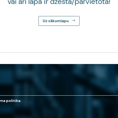
vai arī lapa ir dzēsta/pārvietota!
Uz sākumlapu
ma politika.