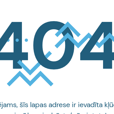
jams, šīs lapas adrese ir ievadīta kļū