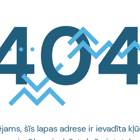
jams, šīs lapas adrese ir ievadīta kļū