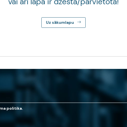
vai arī lapa ir dzēsta/pārvietota!
Uz sākumlapu
ma politika.