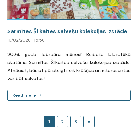
Sarmītes Šlikaites salvešu kolekcijas izstāde
10/02/2026 · 15:56
2026. gada februāra mēnesī Beibežu bibliotēkā
skatāma Sarmītes Šlikaites salvešu kolekcijas izstāde.
Atnāciet, būsiet pārsteigti, cik krāšņas un interesantas
var būt salvetes!
Read more
1
2
3
»