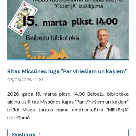
Ritas Missūnes luga "Par vīriešiem un kaķiem"
05/03/2026 · 11:23
2026. gada 15. martā plkst. 14.00 Beibežu bibliotēka
aicina uz Ritas Missūnes lugas "Par vīriešiem un kaķiem"
izrādi Misas tautas nama amatierteātra "MIStērijA"
izpildījumā.
Read more