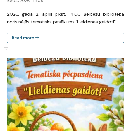
10/04/2026 · 15:08
2026. gada 2. aprīlī plkst. 14.00 Beibežu bibliotēkā
norisinājās tematisks pasākums "Lieldienas gaidot!".
Read more