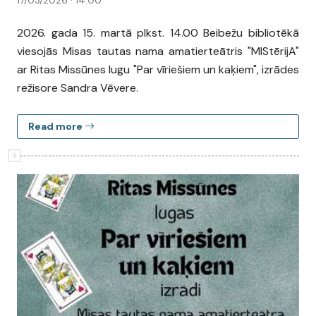
17/03/2026 · 14:00
2026. gada 15. martā plkst. 14.00 Beibežu bibliotēkā
viesojās Misas tautas nama amatierteātris "MIStērijA"
ar Ritas Missūnes lugu "Par vīriešiem un kaķiem", izrādes
režisore Sandra Vēvere.
Read more