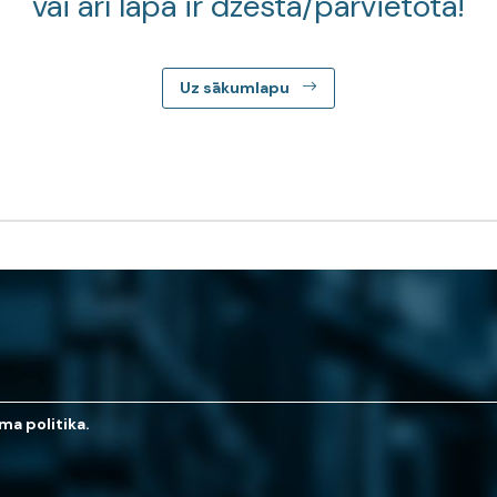
vai arī lapa ir dzēsta/pārvietota!
Uz sākumlapu
ma politika.