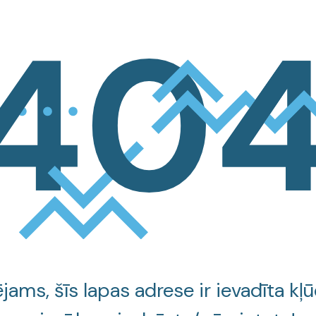
jams, šīs lapas adrese ir ievadīta kļū