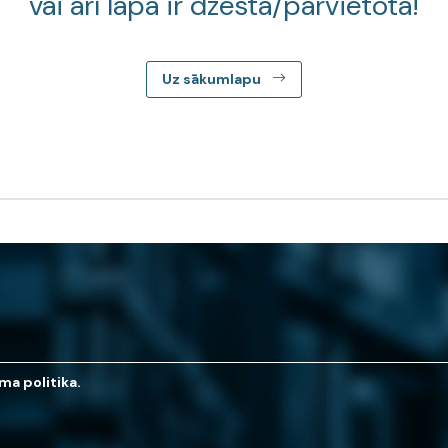
vai arī lapa ir dzēsta/pārvietota!
Uz sākumlapu
ma politika.