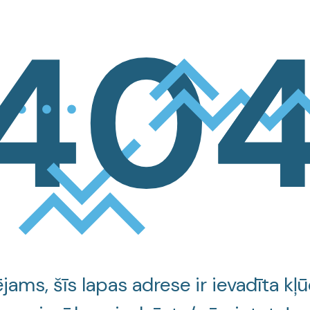
jams, šīs lapas adrese ir ievadīta kļū