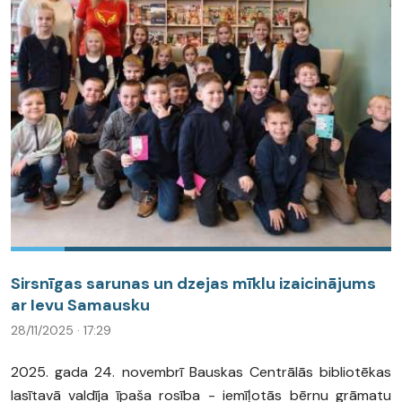
Sirsnīgas sarunas un dzejas mīklu izaicinājums
ar Ievu Samausku
28/11/2025 · 17:29
2025. gada 24. novembrī Bauskas Centrālās bibliotēkas
lasītavā valdīja īpaša rosība - iemīļotās bērnu grāmatu