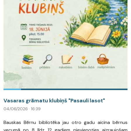
Vasaras grāmatu klubiņš "Pasauli lasot"
04/06/2026 · 16:39
Bauskas Bērnu bibliotēka jau otro gadu aicina bērnus
vecumā no 8 līdz 12 gadiem pievienoties aizraujošam