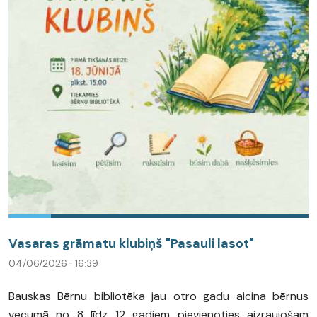
Vasaras grāmatu klubiņš "Pasauli lasot"
04/06/2026 · 16:39
Bauskas Bērnu bibliotēka jau otro gadu aicina bērnus
vecumā no 8 līdz 12 gadiem pievienoties aizraujošam