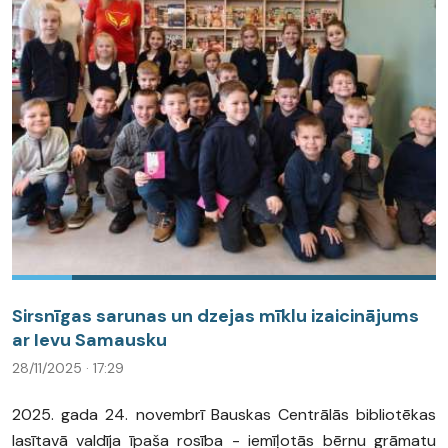
Sirsnīgas sarunas un dzejas mīklu izaicinājums
ar Ievu Samausku
28/11/2025 · 17:29
2025. gada 24. novembrī Bauskas Centrālās bibliotēkas
lasītavā valdīja īpaša rosība - iemīļotās bērnu grāmatu