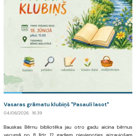
Vasaras grāmatu klubiņš "Pasauli lasot"
04/06/2026 · 16:39
Bauskas Bērnu bibliotēka jau otro gadu aicina bērnus
vecumā no 8 līdz 12 gadiem pievienoties aizraujošam