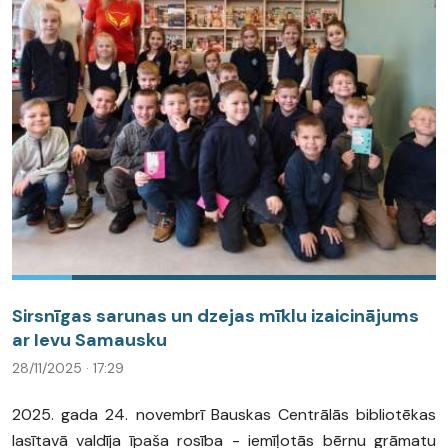
Sirsnīgas sarunas un dzejas mīklu izaicinājums
ar Ievu Samausku
28/11/2025 · 17:29
2025. gada 24. novembrī Bauskas Centrālās bibliotēkas
lasītavā valdīja īpaša rosība - iemīļotās bērnu grāmatu