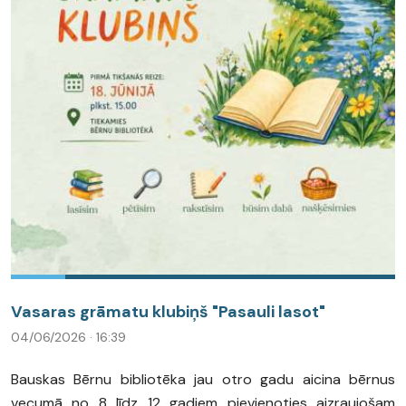
Vasaras grāmatu klubiņš "Pasauli lasot"
04/06/2026 · 16:39
Bauskas Bērnu bibliotēka jau otro gadu aicina bērnus
vecumā no 8 līdz 12 gadiem pievienoties aizraujošam