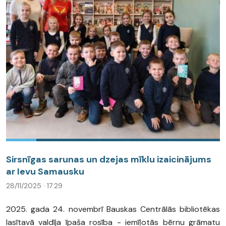
Sirsnīgas sarunas un dzejas mīklu izaicinājums
ar Ievu Samausku
28/11/2025 · 17:29
2025. gada 24. novembrī Bauskas Centrālās bibliotēkas
lasītavā valdīja īpaša rosība - iemīļotās bērnu grāmatu