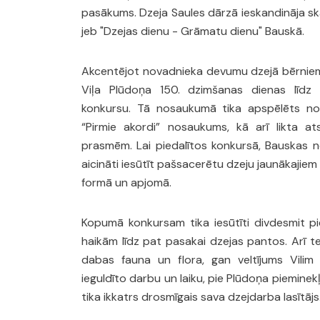
pasākums. Dzeja Saules dārzā ieskandināja sk
jeb "Dzejas dienu - Grāmatu dienu" Bauskā.
Akcentējot novadnieka devumu dzejā bērniem
Viļa Plūdoņa 150. dzimšanas dienas līdz 
konkursu. Tā nosaukumā tika apspēlēts no
“Pirmie akordi” nosaukums, kā arī likta a
prasmēm. Lai piedalītos konkursā, Bauskas n
aicināti iesūtīt pašsacerētu dzeju jaunākajiem 
formā un apjomā.
Kopumā konkursam tika iesūtīti divdesmit pie
haikām līdz pat pasakai dzejas pantos. Arī t
dabas fauna un flora, gan veltījums Vilim 
ieguldīto darbu un laiku, pie Plūdoņa piemine
tika ikkatrs drosmīgais sava dzejdarba lasītājs