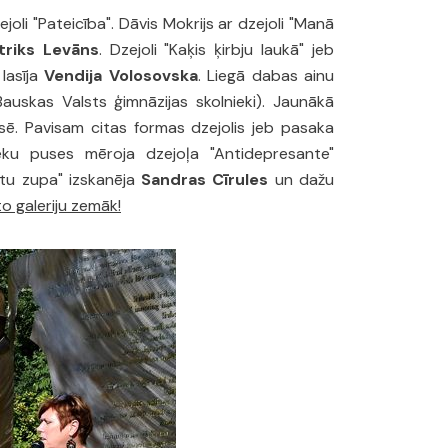
joli "Pateicība". Dāvis Mokrijs ar dzejoli "Manā
triks Levāns
. Dzejoli "Kaķis ķirbju laukā" jeb
lasīja
Vendija Volosovska
. Liegā dabas ainu
 Bauskas Valsts ģimnāzijas skolnieki). Jaunākā
asē. Pavisam citas formas dzejolis jeb pasaka
eku puses mēroja dzejoļa "Antidepresante"
stu zupa" izskanēja
Sandras Cīrules
un dažu
to galeriju zemāk!