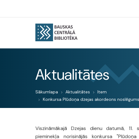
Aktualitātes
Sākumlapa
Aktualitātes
Item
Konkursa Plūdoņa dzejas akordeons noslēgum
Viszināmākajā Dzejas dienu datumā, 11. 
pieminekļa norisinājās konkursa "Plūdoņ