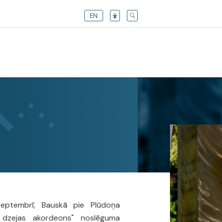
EN
s
septembrī, Bauskā pie Plūdoņa
a dzejas akordeons" noslēguma