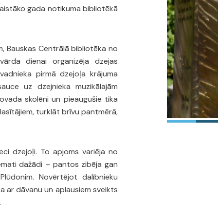
aistāko gada notikuma bibliotēkā
, Bauskas Centrālā bibliotēka no
vārda dienai organizēja dzejas
vadnieka pirmā dzejoļa krājuma
tsauce uz dzejnieka muzikālajām
ovada skolēni un pieaugušie tika
lasītājiem, turklāt brīvu pantmērā,
ci dzejoļi. To apjoms variēja no
emati dažādi – pantos zibēja gan
Plūdonim. Novērtējot dalībnieku
kļa ar dāvanu un aplausiem sveikts
.