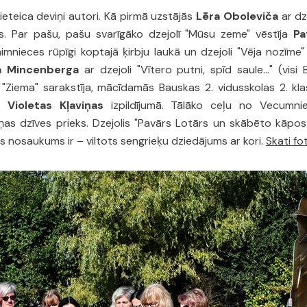
ieteica deviņi autori. Kā pirmā uzstājās
Lēra Oboleviča
ar dze
s. Par pašu, pašu svarīgāko dzejolī "Mūsu zeme" vēstīja
Pa
mnieces rūpīgi koptajā ķirbju laukā un dzejoli "Vēja nozīme" 
a Mincenberga
ar dzejoli "Vītero putni, spīd saule…" (visi
 "Ziema" sarakstīja, mācīdamās Bauskas 2. vidusskolas 2. kl
ja
Violetas Kļaviņas
izpildījumā. Tālāko ceļu no Vecumni
viņas dzīves prieks. Dzejolis "Pavārs Lotārs un skābēto kāpo
ais nosaukums ir – viltots sengrieķu dziedājums ar kori.
Skati fo