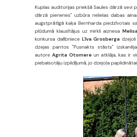
Kuplas auditorijas priekšā Saules dārzā sevi p
dārzā pienenes" uzbūra nelielas dabas aina
augstprātīgā kaķa Bernharda piedzīvotais sai
plūdumā klausītājus uz mirkli aiznesa
Melis
konkursa dalībniece
Līva Grosberga
dzejoli
dzejas pantos "Pusnakts stāsts" izskanē
autore
Agrita Otomere
un atklāja, kas ir 
piebalsotāju izpildījumā, jo dzejoļa papildināt