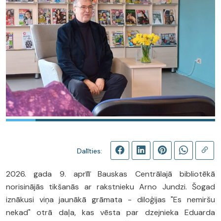
Dalīties:
2026. gada 9. aprīlī Bauskas Centrālajā bibliotēkā
norisinājās tikšanās ar rakstnieku Arno Jundzi. Šogad
iznākusi viņa jaunākā grāmata - diloģijas "Es nemiršu
nekad" otrā daļa, kas vēsta par dzejnieka Eduarda