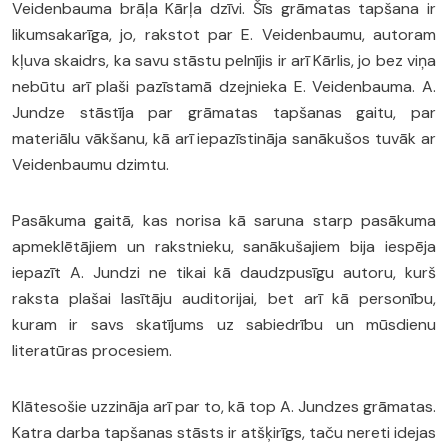
Veidenbauma brāļa Kārļa dzīvi. Šīs grāmatas tapšana ir
likumsakarīga, jo, rakstot par E. Veidenbaumu, autoram
kļuva skaidrs, ka savu stāstu pelnījis ir arī Kārlis, jo bez viņa
nebūtu arī plaši pazīstamā dzejnieka E. Veidenbauma. A.
Jundze stāstīja par grāmatas tapšanas gaitu, par
materiālu vākšanu, kā arī iepazīstināja sanākušos tuvāk ar
Veidenbaumu dzimtu.
Pasākuma gaitā, kas norisa kā saruna starp pasākuma
apmeklētājiem un rakstnieku, sanākušajiem bija iespēja
iepazīt A. Jundzi ne tikai kā daudzpusīgu autoru, kurš
raksta plašai lasītāju auditorijai, bet arī kā personību,
kuram ir savs skatījums uz sabiedrību un mūsdienu
literatūras procesiem.
Klātesošie uzzināja arī par to, kā top A. Jundzes grāmatas.
Katra darba tapšanas stāsts ir atšķirīgs, taču nereti idejas