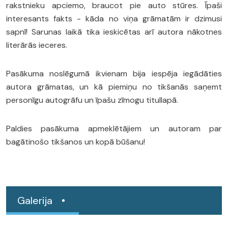
rakstnieku apciemo, braucot pie auto stūres. Īpaši
interesants fakts - kāda no viņa grāmatām ir dzimusi
sapnī! Sarunas laikā tika ieskicētas arī autora nākotnes
literārās ieceres.
Pasākuma noslēgumā ikvienam bija iespēja iegādāties
autora grāmatas, un kā piemiņu no tikšanās saņemt
personīgu autogrāfu un īpašu zīmogu titullapā.
Paldies pasākuma apmeklētājiem un autoram par
bagātinošo tikšanos un kopā būšanu!
Galerija