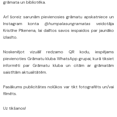
grāmata un bibliotēka.
Arī šoreiz sarunām pievienosies grāmatu apskatniece un
Instagram konta
@humpalasungramatas
veidotāja
Kristīne Pīkenena, lai dalītos savos iespaidos par jaunāko
izlasīto.
Noskenējot vizuālī redzamo QR kodu, iespējams
pievienoties Grāmatu kluba WhatsApp grupai, kurā tiksiet
informēti par Grāmatu kluba un citām ar grāmatām
saistītām aktualitātēm.
Pasākums publicitātes nolūkos var tikt fotografēts un/vai
filmēts.
Uz tikšanos!