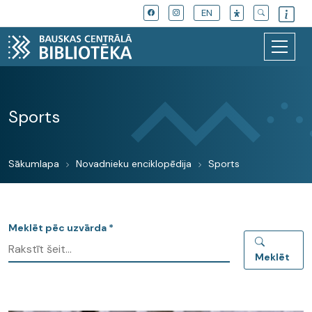
EN
Sports
Sākumlapa
Novadnieku enciklopēdija
Sports
Meklēt pēc uzvārda *
Meklēt