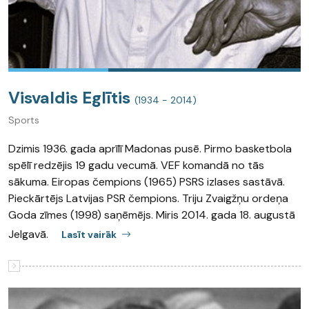
Visvaldis Eglītis
(1934 - 2014)
Sports
Dzimis 1936. gada aprīlī Madonas pusē. Pirmo basketbola
spēlī redzējis 19 gadu vecumā. VEF komandā no tās
sākuma. Eiropas čempions (1965) PSRS izlases sastāvā.
Pieckārtējs Latvijas PSR čempions. Triju Zvaigžņu ordeņa
Goda zīmes (1998) saņēmējs. Miris 2014. gada 18. augustā
Jelgavā.
Lasīt vairāk