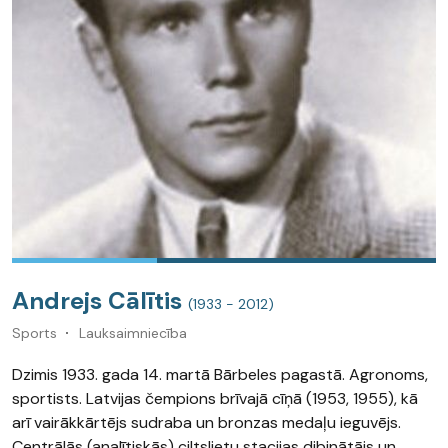
Andrejs Cālītis
(1933 - 2012)
Sports
Lauksaimniecība
Dzimis 1933. gada 14. martā Bārbeles pagastā. Agronoms,
sportists. Latvijas čempions brīvajā cīņā (1953, 1955), kā
arī vairākkārtējs sudraba un bronzas medaļu ieguvējs.
Centrālās (analītiskās) ciltslietu stacijas dibinātājs un