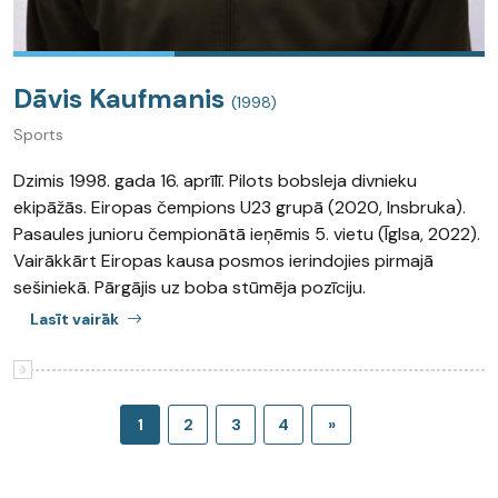
Dāvis Kaufmanis
(1998)
Sports
Dzimis 1998. gada 16. aprīlī. Pilots bobsleja divnieku
ekipāžās. Eiropas čempions U23 grupā (2020, Insbruka).
Pasaules junioru čempionātā ieņēmis 5. vietu (Īglsa, 2022).
Vairākkārt Eiropas kausa posmos ierindojies pirmajā
sešiniekā. Pārgājis uz boba stūmēja pozīciju.
Lasīt vairāk
1
2
3
4
»