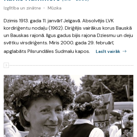
Izglītība un zinātne
Mūzika
Dzimis 1913. gada 11. janvārī Jelgavā. Absolvējis LVK
kordiriģentu nodaļu (1962). Diriģējis vairākus korus Bauskā
un Bauskas rajonā. Ilgus gadus bijis rajona Dziesmu un deju
svētku virsdiriģents. Miris 2000. gada 29. februārī,
apglabāts Pilsrundāles Sudmalu kapos.
Lasīt vairāk