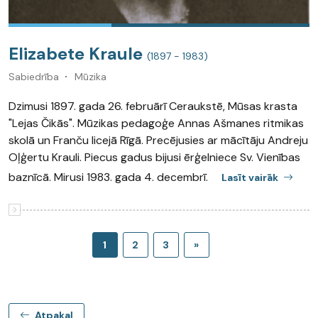
Elizabete Kraule
(1897 - 1983)
Sabiedrība
Mūzika
Dzimusi 1897. gada 26. februārī Ceraukstē, Mūsas krasta
"Lejas Čikās". Mūzikas pedagoģe Annas Ašmanes ritmikas
skolā un Franču licejā Rīgā. Precējusies ar mācītāju Andreju
Oļģertu Krauli. Piecus gadus bijusi ērģelniece Sv. Vienības
baznīcā. Mirusi 1983. gada 4. decembrī.
Lasīt vairāk
1
2
3
»
Atpakaļ