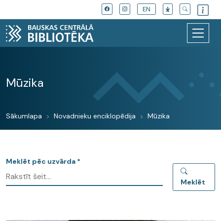
EN
Mūzika
Sākumlapa
Novadnieku enciklopēdija
Mūzika
Meklēt pēc uzvārda *
Meklēt