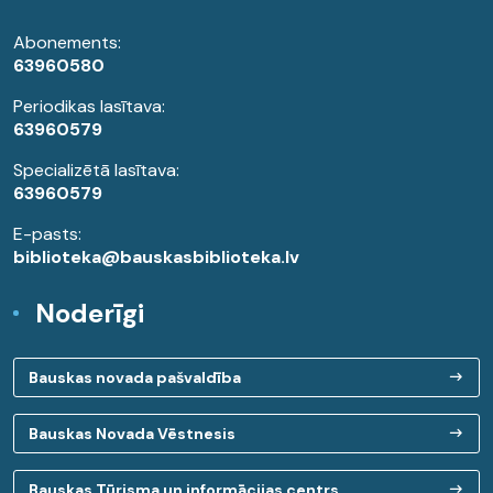
Abonements:
63960580
Periodikas lasītava:
63960579
Specializētā lasītava:
63960579
E-pasts:
biblioteka@bauskasbiblioteka.lv
Noderīgi
Bauskas novada pašvaldība
Bauskas Novada Vēstnesis
Bauskas Tūrisma un informācijas centrs