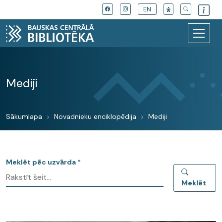
EN
Mediji
Sākumlapa
Novadnieku enciklopēdija
Mediji
Meklēt pēc uzvārda *
Meklēt