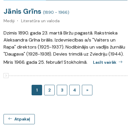
Jānis Grīns
(1890 - 1966)
Mediji
Literatūra un valoda
Dzimis 1890. gada 23. martā Biržu pagastā. Rakstnieka
Aleksandra Grīna brālis. Izdevniecības a/s "Valters un
Rapa" direktors (1925-1937). Nodibinājis un vadījis žurnālu
"Daugava" (1928-1938). Devies trimdā uz Zviedriju (1944).
Miris 1966. gada 25. februārī Stokholmā.
Lasīt vairāk
1
2
3
4
»
Atpakaļ