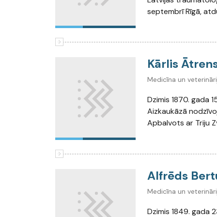
septembrī Rīgā, atd
Kārlis Ātren
Medicīna un veterināri
Dzimis 1870. gada 15
Aizkaukāzā nodzīvoji
Apbalvots ar Triju 
Alfrēds Ber
Medicīna un veterināri
Dzimis 1849. gada 23