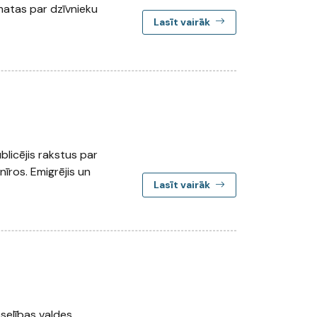
āmatas par dzīvnieku
Lasīt vairāk
blicējis rakstus par
nīros. Emigrējis un
Lasīt vairāk
eselības valdes