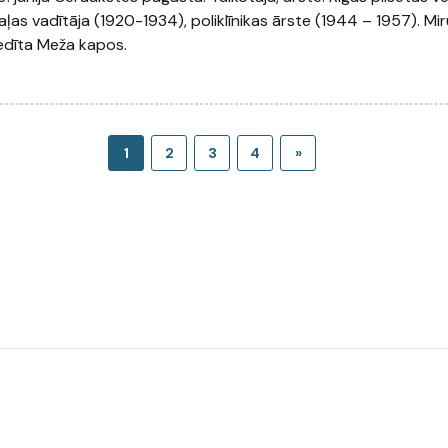
ļas vadītāja (1920-1934), poliklīnikas ārste (1944 – 1957). Mir
edīta Meža kapos.
1
2
3
4
»