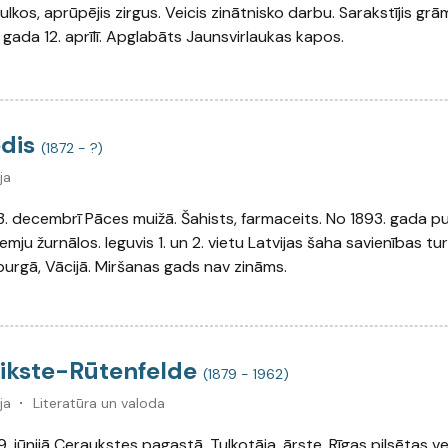
pulkos, aprūpējis zirgus. Veicis zinātnisko darbu. Sarakstījis gr
. gada 12. aprīlī. Apglabāts Jaunsvirlaukas kapos.
edis
(1872 - ?)
ja
3. decembrī Pāces muižā. Šahists, farmaceits. No 1893. gada pu
mju žurnālos. Ieguvis 1. un 2. vietu Latvijas šaha savienības tur
burgā, Vācijā. Miršanas gads nav zināms.
Čikste-Rūtenfelde
(1879 - 1962)
ja
Literatūra un valoda
. jūnijā Ceraukstes pagastā. Tulkotāja, ārste. Rīgas pilsētas v