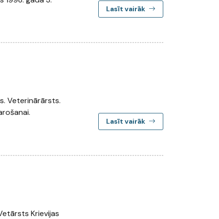
Lasīt vairāk
s. Veterinārārsts.
arošanai.
Lasīt vairāk
Vetārsts Krievijas