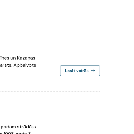
rlīnes un Kazaņas
 ārsts. Apbalvots
Lasīt vairāk
2. gadam strādājis
is 1998. gada 3.