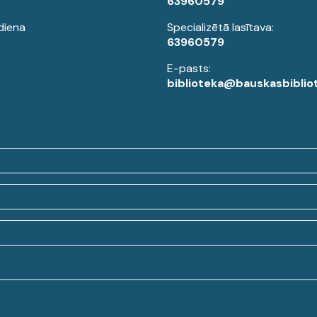
63960579
diena
Specializētā lasītava:
63960579
E-pasts:
biblioteka@bauskasbibliot