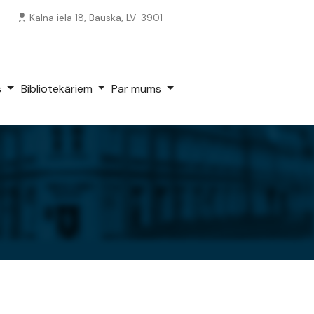
Kalna iela 18, Bauska, LV-3901
s
Bibliotekāriem
Par mums