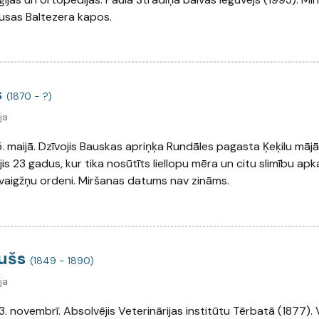
usas Baltezera kapos.
s
(1870 - ?)
ja
. maijā. Dzīvojis Bauskas apriņķa Rundāles pagasta Ķeķilu mājā
s 23 gadus, kur tika nosūtīts liellopu mēra un citu slimību apk
Zvaigžņu ordeni. Miršanas datums nav zināms.
tušs
(1849 - 1890)
ja
. novembrī. Absolvējis Veterinārijas institūtu Tērbatā (1877). 