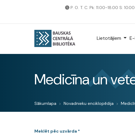
P. O. T. C. Pk: 11.00-18.00 S: 10.0
Lietotājiem
E-
Medicīna un vete
Sākumlapa
Novadnieku enciklopēdija
Medicīn
Meklēt pēc uzvārda *