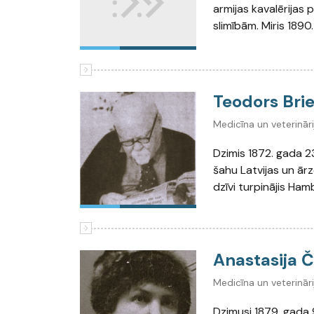
armijas kavalērijas 
slimībām. Miris 1890
Teodors Bri
Medicīna un veterināri
Dzimis 1872. gada 2
šahu Latvijas un ārze
dzīvi turpinājis Ham
Anastasija 
Medicīna un veterināri
Dzimusi 1879. gada 9