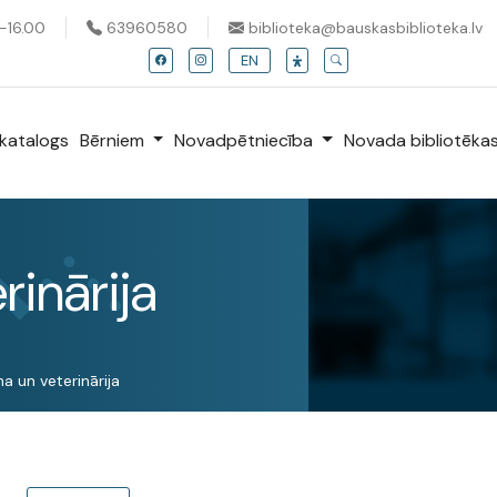
0-16.00
63960580
biblioteka@bauskasbiblioteka.lv
EN
katalogs
Bērniem
Novadpētniecība
Novada bibliotēka
rinārija
a un veterinārija