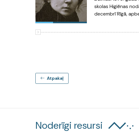
skolas Higiēnas noda
decembrī Rīgā, apb
Atpakaļ
Noderīgi resursi