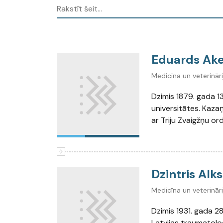
Eduards Ak
Medicīna un veterināri
Dzimis 1879. gada 1
universitātes. Kazaņ
ar Triju Zvaigžņu ord
Dzintris Alk
Medicīna un veterināri
Dzimis 1931. gada 28
Latvijas traumatoloģ