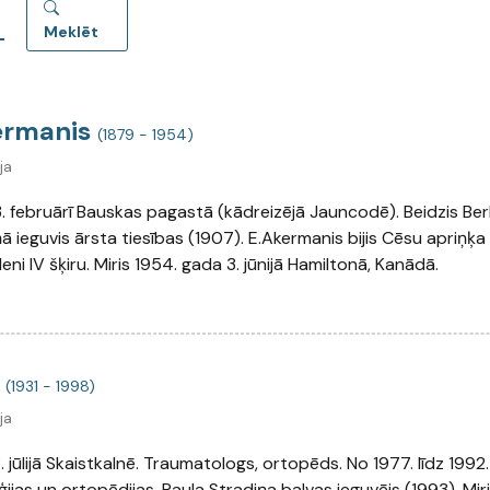
Meklēt
ermanis
(1879 - 1954)
ja
3. februārī Bauskas pagastā (kādreizējā Jauncodē). Beidzis Be
ā ieguvis ārsta tiesības (1907). E.Akermanis bijis Cēsu apriņķa
eni IV šķiru. Miris 1954. gada 3. jūnijā Hamiltonā, Kanādā.
s
(1931 - 1998)
ja
. jūlijā Skaistkalnē. Traumatologs, ortopēds. No 1977. līdz 199
ijas un ortopēdijas. Paula Stradiņa balvas ieguvējs (1993). Mir