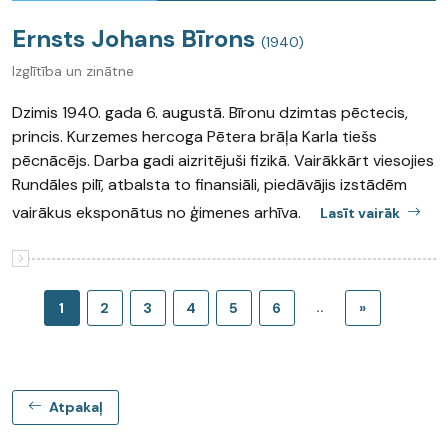
Ernsts Johans Bīrons
(1940)
Izglītība un zinātne
Dzimis 1940. gada 6. augustā. Bīronu dzimtas pēctecis,
princis. Kurzemes hercoga Pētera brāļa Karla tiešs
pēcnācējs. Darba gadi aizritējuši fizikā. Vairākkārt viesojies
Rundāles pilī, atbalsta to finansiāli, piedāvājis izstādēm
vairākus eksponātus no ģimenes arhīva.
Lasīt vairāk
..
1
2
3
4
5
6
»
Atpakaļ