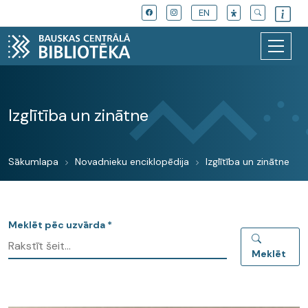
EN
Izglītība un zinātne
Sākumlapa
Novadnieku enciklopēdija
Izglītība un zinātne
Meklēt pēc uzvārda *
Meklēt