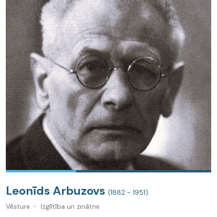
Leonīds Arbuzovs
(1882 - 1951)
Vēsture
Izglītība un zinātne