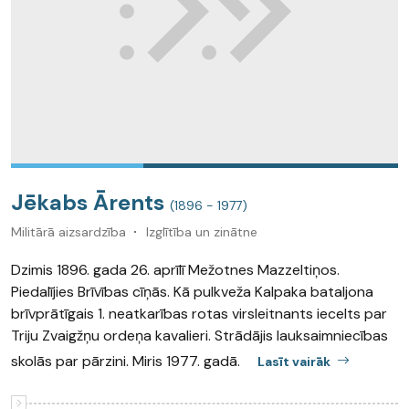
Jēkabs Ārents
(1896 - 1977)
Militārā aizsardzība
Izglītība un zinātne
Dzimis 1896. gada 26. aprīlī Mežotnes Mazzeltiņos.
Piedalījies Brīvības cīņās. Kā pulkveža Kalpaka bataljona
brīvprātīgais 1. neatkarības rotas virsleitnants iecelts par
Triju Zvaigžņu ordeņa kavalieri. Strādājis lauksaimniecības
skolās par pārzini. Miris 1977. gadā.
Lasīt vairāk