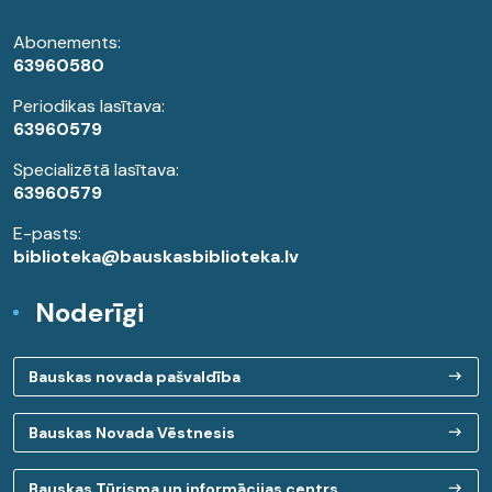
Abonements:
63960580
Periodikas lasītava:
63960579
Specializētā lasītava:
63960579
E-pasts:
biblioteka@bauskasbiblioteka.lv
Noderīgi
Bauskas novada pašvaldība
Bauskas Novada Vēstnesis
Bauskas Tūrisma un informācijas centrs