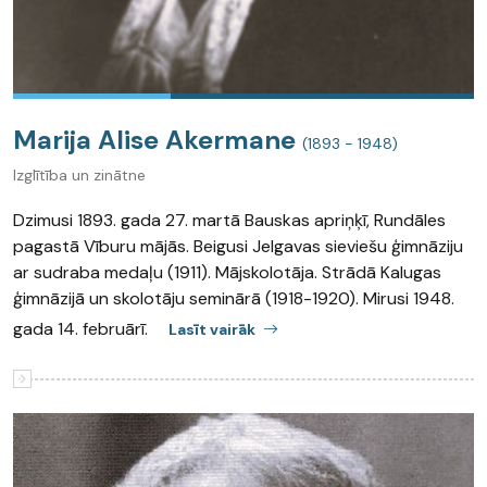
Marija Alise Akermane
(1893 - 1948)
Izglītība un zinātne
Dzimusi 1893. gada 27. martā Bauskas apriņķī, Rundāles
pagastā Vīburu mājās. Beigusi Jelgavas sieviešu ģimnāziju
ar sudraba medaļu (1911). Mājskolotāja. Strādā Kalugas
ģimnāzijā un skolotāju seminārā (1918-1920). Mirusi 1948.
gada 14. februārī.
Lasīt vairāk