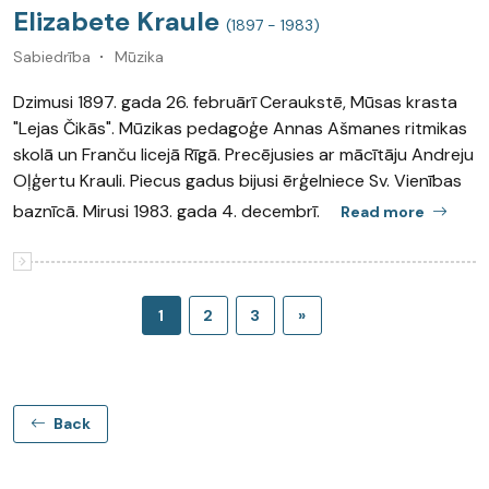
Elizabete Kraule
(1897 - 1983)
Sabiedrība
Mūzika
Dzimusi 1897. gada 26. februārī Ceraukstē, Mūsas krasta
"Lejas Čikās". Mūzikas pedagoģe Annas Ašmanes ritmikas
skolā un Franču licejā Rīgā. Precējusies ar mācītāju Andreju
Oļģertu Krauli. Piecus gadus bijusi ērģelniece Sv. Vienības
baznīcā. Mirusi 1983. gada 4. decembrī.
Read more
1
2
3
»
Back