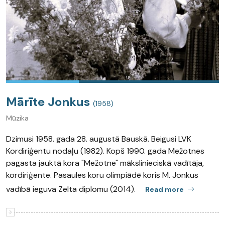
Mārīte Jonkus
(1958)
Mūzika
Dzimusi 1958. gada 28. augustā Bauskā. Beigusi LVK
Kordiriģentu nodaļu (1982). Kopš 1990. gada Mežotnes
pagasta jauktā kora "Mežotne" mākslinieciskā vadītāja,
kordiriģente. Pasaules koru olimpiādē koris M. Jonkus
vadībā ieguva Zelta diplomu (2014).
Read more