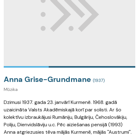
Anna Grise-Grundmane
(1937)
Mūzika
Dzimusi 1937. gada 23. janvārī Kurmenē. 1968. gadā
uzaicināta Valsts Akadēmiskajā korī par solisti. Ar šo
kolektīvu izbraukājusi Rumāniju, Bulgāriju, Čehoslovākiju,
Poliju, Dienvidslāviju u.c. Pēc aiziešanas pensijā (1993)
Anna atgriezusies tēva mājās Kurmenē, mājās "Austrumi".