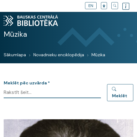
EN
Mūzika
Sākumlapa
Novadnieku enciklopēdija
Mūzika
Meklēt pēc uzvārda *
Meklēt