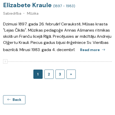
Elizabete Kraule
(1897 - 1983)
Sabiedrība
Mūzika
Dzimusi 1897. gada 26. februārī Ceraukstē, Mūsas krasta
"Lejas Čikās". Mūzikas pedagoģe Annas Ašmanes ritmikas
skolā un Franču licejā Rīgā. Precējusies ar mācītāju Andreju
Oļģertu Krauli. Piecus gadus bijusi ērģelniece Sv. Vienības
baznīcā. Mirusi 1983. gada 4. decembrī.
Read more
1
2
3
»
Back