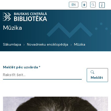
EN
Mūzika
Sākumlapa
Novadnieku enciklopēdija
Mūzika
Meklēt pēc uzvārda *
Meklēt