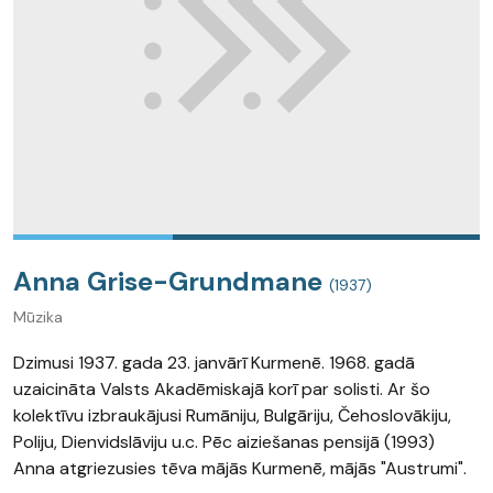
Anna Grise-Grundmane
(1937)
Mūzika
Dzimusi 1937. gada 23. janvārī Kurmenē. 1968. gadā
uzaicināta Valsts Akadēmiskajā korī par solisti. Ar šo
kolektīvu izbraukājusi Rumāniju, Bulgāriju, Čehoslovākiju,
Poliju, Dienvidslāviju u.c. Pēc aiziešanas pensijā (1993)
Anna atgriezusies tēva mājās Kurmenē, mājās "Austrumi".