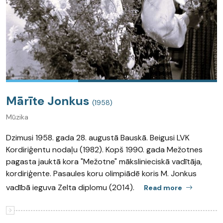
Mārīte Jonkus
(1958)
Mūzika
Dzimusi 1958. gada 28. augustā Bauskā. Beigusi LVK
Kordiriģentu nodaļu (1982). Kopš 1990. gada Mežotnes
pagasta jauktā kora "Mežotne" mākslinieciskā vadītāja,
kordiriģente. Pasaules koru olimpiādē koris M. Jonkus
vadībā ieguva Zelta diplomu (2014).
Read more