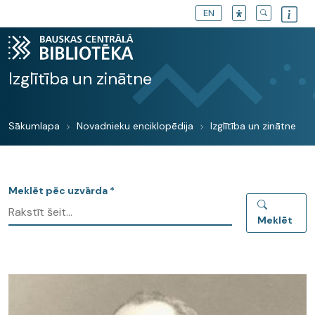
EN
Izglītība un zinātne
Sākumlapa
Novadnieku enciklopēdija
Izglītība un zinātne
Meklēt pēc uzvārda *
Meklēt