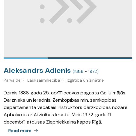
Aleksandrs Adienis
(1886 - 1972)
Pārvalde
Lauksaimniecība
Izglītība un zinātne
Dzimis 1886. gada 25. aprīlī Iecavas pagasta Gaiļu mājās.
Dārznieks un ierēdnis. Zemkopības min. zemkopības
departamenta vecākais instruktors dārzkopības nozarē.
Apbalvots ar Atzinības krustu. Miris 1972. gada 11.
decembrī, atdusas Ziepniekkalna kapos Rīgā.
Read more