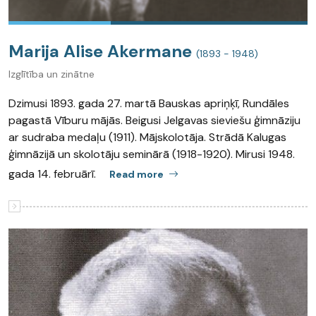
Marija Alise Akermane
(1893 - 1948)
Izglītība un zinātne
Dzimusi 1893. gada 27. martā Bauskas apriņķī, Rundāles
pagastā Vīburu mājās. Beigusi Jelgavas sieviešu ģimnāziju
ar sudraba medaļu (1911). Mājskolotāja. Strādā Kalugas
ģimnāzijā un skolotāju seminārā (1918-1920). Mirusi 1948.
gada 14. februārī.
Read more