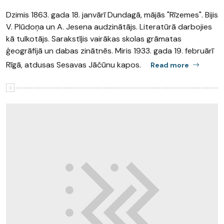
Dzimis 1863. gada 18. janvārī Dundagā, mājās "Rīzemes". Bijis
V. Plūdoņa un A. Jesena audzinātājs. Literatūrā darbojies
kā tulkotājs. Sarakstījis vairākas skolas grāmatas
ģeogrāfijā un dabas zinātnēs. Miris 1933. gada 19. februārī
Rīgā, atdusas Sesavas Jāčūnu kapos.
Read more