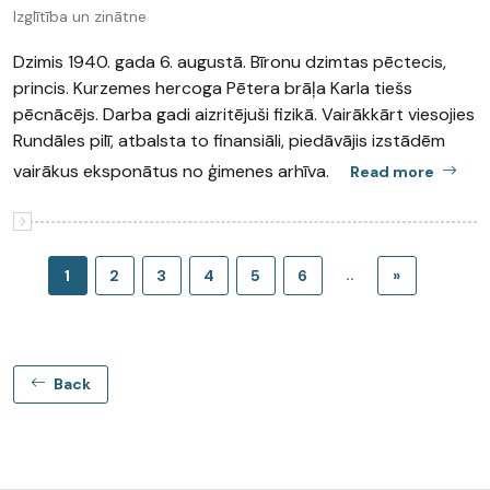
Izglītība un zinātne
Dzimis 1940. gada 6. augustā. Bīronu dzimtas pēctecis,
princis. Kurzemes hercoga Pētera brāļa Karla tiešs
pēcnācējs. Darba gadi aizritējuši fizikā. Vairākkārt viesojies
Rundāles pilī, atbalsta to finansiāli, piedāvājis izstādēm
vairākus eksponātus no ģimenes arhīva.
Read more
..
1
2
3
4
5
6
»
Back