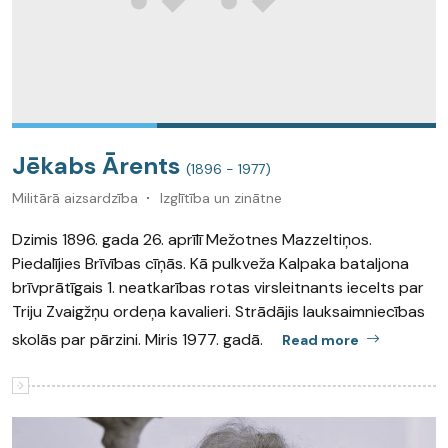
Jēkabs Ārents
(1896 - 1977)
Militārā aizsardzība
Izglītība un zinātne
Dzimis 1896. gada 26. aprīlī Mežotnes Mazzeltiņos.
Piedalījies Brīvības cīņās. Kā pulkveža Kalpaka bataljona
brīvprātīgais 1. neatkarības rotas virsleitnants iecelts par
Triju Zvaigžņu ordeņa kavalieri. Strādājis lauksaimniecības
skolās par pārzini. Miris 1977. gadā.
Read more